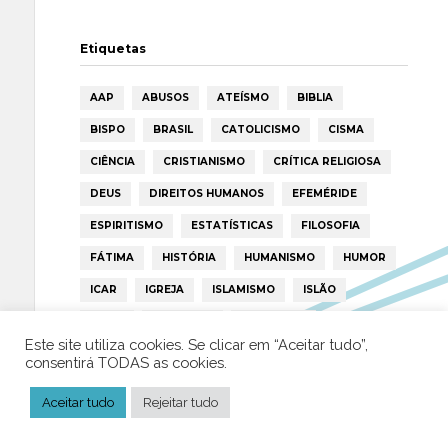
Etiquetas
AAP
ABUSOS
ATEÍSMO
BIBLIA
BISPO
BRASIL
CATOLICISMO
CISMA
CIÊNCIA
CRISTIANISMO
CRÍTICA RELIGIOSA
DEUS
DIREITOS HUMANOS
EFEMÉRIDE
ESPIRITISMO
ESTATÍSTICAS
FILOSOFIA
FÁTIMA
HISTÓRIA
HUMANISMO
HUMOR
ICAR
IGREJA
ISLAMISMO
ISLÃO
JESUS
LAICIDADE
LIBERDADE
Este site utiliza cookies. Se clicar em “Aceitar tudo”,
LIVRE-PENSAMENTO
LIVRO
MILAGRES
consentirá TODAS as cookies.
MORAL
MULHER
NOTÍCIAS
OPINIÃO
Aceitar tudo
Rejeitar tudo
PAPA
PAPAS
PEDOFILIA
POLÍTICA