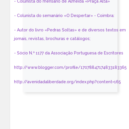
- Colunista do mensário de Almeida «Praça Alta»
- Colunista do semanário «O Despertar» - Coimbra:
- Autor do livro «Pedras Soltas» e de diversos textos em
jornais, revistas, brochuras e catálogos;
- Sócio N.º 1177 da Associação Portuguesa de Escritores
http://www.blogger.com/profile/17078847174833183365
http://avenidadaliberdade.org/index.php?content=165