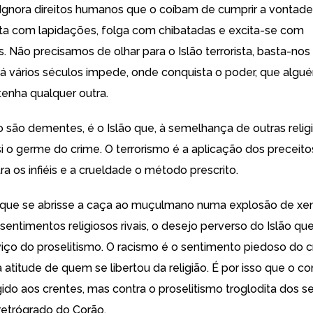
Ignora direitos humanos que o coíbam de cumprir a vontade
lta com lapidações, folga com chibatadas e excita-se com
. Não precisamos de olhar para o Islão terrorista, basta-nos
á vários séculos impede, onde conquista o poder, que alg
 tenha qualquer outra.
 são dementes, é o Islão que, à semelhança de outras relig
 o germe do crime. O terrorismo é a aplicação dos preceitos
a os infiéis e a crueldade o método prescrito.
o que se abrisse a caça ao muçulmano numa explosão de xe
entimentos religiosos rivais, o desejo perverso do Islão qu
viço do proselitismo. O racismo é o sentimento piedoso do c
a atitude de quem se libertou da religião. É por isso que o 
gido aos crentes, mas contra o proselitismo troglodita dos 
 retrógrado do Corão.