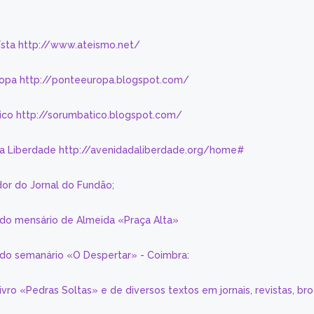
eísta http://www.ateismo.net/
ropa http://ponteeuropa.blogspot.com/
ico http://sorumbatico.blogspot.com/
da Liberdade http://avenidadaliberdade.org/home#
or do Jornal do Fundão;
 do mensário de Almeida «Praça Alta»
a do semanário «O Despertar» - Coimbra:
livro «Pedras Soltas» e de diversos textos em jornais, revistas, br