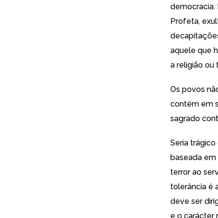
democracia. 
Profeta, exu
decapitações
aquele que h
a religião ou
Os povos não
contém em si
sagrado contr
Seria trágic
baseada em s
terror ao ser
tolerância é 
deve ser diri
e o carácter