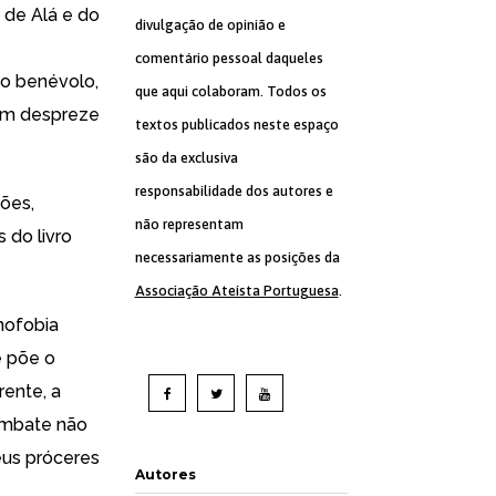
 de Alá e do
divulgação de opinião e
comentário pessoal daqueles
 o benévolo,
que aqui colaboram. Todos os
uém despreze
textos publicados neste espaço
são da exclusiva
responsabilidade dos autores e
iões,
não representam
 do livro
necessariamente as posições da
Associação Ateísta Portuguesa
.
nofobia
e põe o
rente, a
combate não
seus próceres
Autores