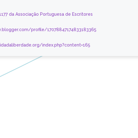
 1177 da Associação Portuguesa de Escritores
.blogger.com/profile/17078847174833183365
nidadaliberdade.org/index.php?content=165