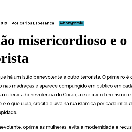
2019
Por Carlos Esperança
Não categorizado
lão misericordioso e o
rista
que há um Islão benevolente e outro terrorista. O primeiro é 
o nas madraças e aparece compungido em público em cada
, a reiterar a benevolência do Corão, a execrar o terrorismo e
o é o que ulula, crocita e uiva na rua islâmica por cada infiel
apidada.
enevolente, oprime as mulheres, evita a modernidade e recus