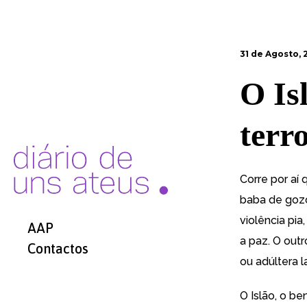
31 de Agosto, 
O Is
terro
Corre por aí 
baba de goz
violência pia
AAP
a paz. O outr
Contactos
ou adúltera l
O Islão, o b