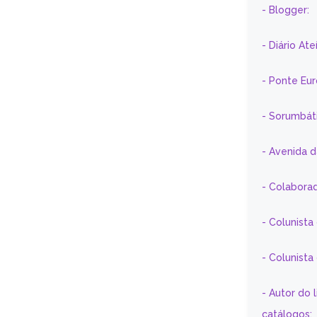
- Blogger:
- Diário At
- Ponte Eu
- Sorumbát
- Avenida 
- Colaborad
- Colunista
- Colunist
- Autor do 
catálogos;