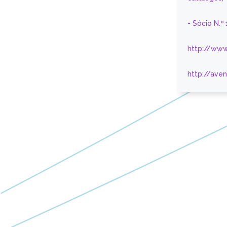
- Sócio N.º
http://www
http://ave