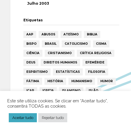
Julho 2003
Etiquetas
AAP
ABUSOS
ATEÍSMO
BIBLIA
BISPO
BRASIL
CATOLICISMO
CISMA
CIÊNCIA
CRISTIANISMO
CRÍTICA RELIGIOSA
DEUS
DIREITOS HUMANOS
EFEMÉRIDE
ESPIRITISMO
ESTATÍSTICAS
FILOSOFIA
FÁTIMA
HISTÓRIA
HUMANISMO
HUMOR
ICAR
IGREJA
ISLAMISMO
ISLÃO
JESUS
LAICIDADE
LIBERDADE
Este site utiliza cookies. Se clicar em “Aceitar tudo”,
consentirá TODAS as cookies.
LIVRE-PENSAMENTO
LIVRO
MILAGRES
Aceitar tudo
Rejeitar tudo
MORAL
MULHER
NOTÍCIAS
OPINIÃO
PAPA
PAPAS
PEDOFILIA
POLÍTICA