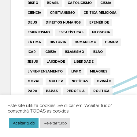
BISPO
BRASIL
CATOLICISMO
CISMA
CIÊNCIA
CRISTIANISMO
CRÍTICA RELIGIOSA
DEUS
DIREITOS HUMANOS
EFEMÉRIDE
ESPIRITISMO
ESTATÍSTICAS
FILOSOFIA
FÁTIMA
HISTÓRIA
HUMANISMO
HUMOR
ICAR
IGREJA
ISLAMISMO
ISLÃO
JESUS
LAICIDADE
LIBERDADE
LIVRE-PENSAMENTO
LIVRO
MILAGRES
MORAL
MULHER
NOTÍCIAS
OPINIÃO
PAPA
PAPAS
PEDOFILIA
POLÍTICA
PORTUGAL
RELIGIÃO
RELIGIÕES
RTP
Este site utiliza cookies. Se clicar em “Aceitar tudo”,
consentirá TODAS as cookies.
TRUMP
VATICANO
Aceitar tudo
Rejeitar tudo