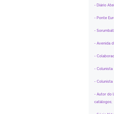
- Diário At
- Ponte Eu
- Sorumbát
- Avenida 
- Colaborad
- Colunista
- Colunist
- Autor do 
catálogos;