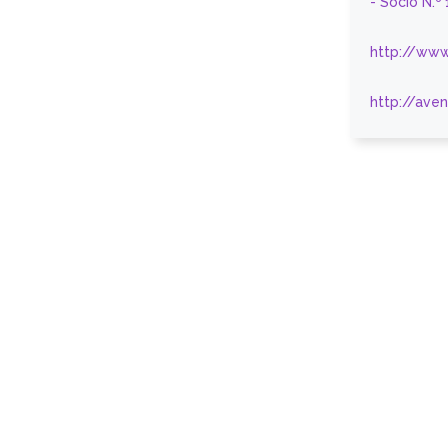
- Sócio N.º
http://www
http://ave