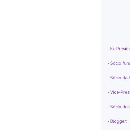
- Ex-Presid
- Sócio fun
- Sócio da 
- Vice-Pre
- Sócio do
- Blogger: