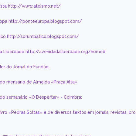
eísta http://www.ateismo.net/
ropa http://ponteeuropa.blogspot.com/
ico http://sorumbatico.blogspot.com/
da Liberdade http://avenidadaliberdade.org/home#
or do Jornal do Fundão;
 do mensário de Almeida «Praça Alta»
a do semanário «O Despertar» - Coimbra:
livro «Pedras Soltas» e de diversos textos em jornais, revistas, br