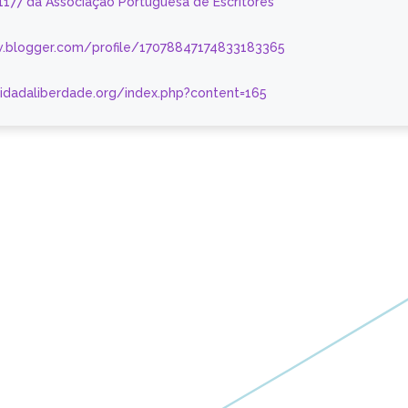
 1177 da Associação Portuguesa de Escritores
.blogger.com/profile/17078847174833183365
nidadaliberdade.org/index.php?content=165