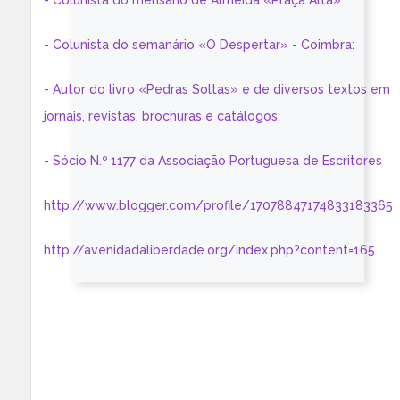
- Colunista do mensário de Almeida «Praça Alta»
- Colunista do semanário «O Despertar» - Coimbra:
- Autor do livro «Pedras Soltas» e de diversos textos em
jornais, revistas, brochuras e catálogos;
- Sócio N.º 1177 da Associação Portuguesa de Escritores
http://www.blogger.com/profile/17078847174833183365
http://avenidadaliberdade.org/index.php?content=165