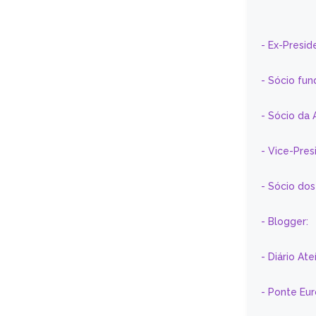
- Ex-Presid
- Sócio fun
- Sócio da 
- Vice-Pre
- Sócio do
- Blogger:
- Diário At
- Ponte Eu