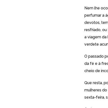
Nem lhe ocor
perfumar a á
devotos, tem
resfriado, o
a viagem da 
verdete acu
O passado p
da fé e à fre
cheio de inco
Que resta, p
mulheres do 
sexta-feira,