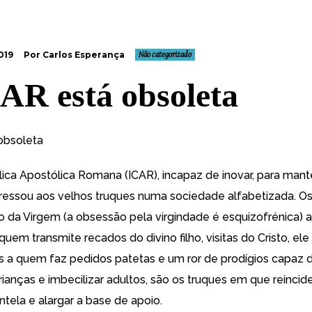
019
Por Carlos Esperança
Não categorizado
AR está obsoleta
obsoleta
lica Apostólica Romana (ICAR), incapaz de inovar, para manter
egressou aos velhos truques numa sociedade alfabetizada. Os
 da Virgem (a obsessão pela virgindade é esquizofrénica) 
 quem transmite recados do divino filho, visitas do Cristo, ele 
s a quem faz pedidos patetas e um ror de prodígios capaz 
ianças e imbecilizar adultos, são os truques em que reincid
ntela e alargar a base de apoio.