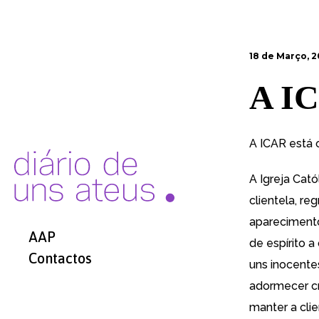
18 de Março, 2
A IC
A ICAR está 
A Igreja Cató
clientela, r
aparecimento
AAP
de espírito a
Contactos
uns inocente
adormecer cr
manter a clie