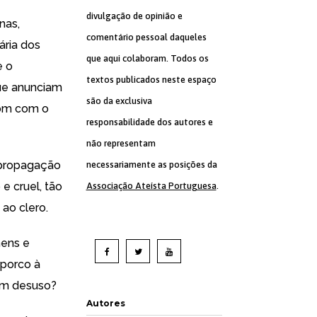
divulgação de opinião e
nas,
comentário pessoal daqueles
ária dos
que aqui colaboram. Todos os
e o
textos publicados neste espaço
que anunciam
são da exclusiva
som com o
responsabilidade dos autores e
não representam
 propagação
necessariamente as posições da
 e cruel, tão
Associação Ateísta Portuguesa
.
 ao clero.
mens e
 porco à
 em desuso?
Autores