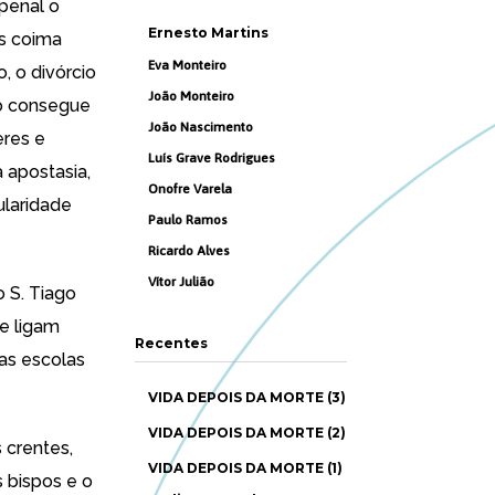
 penal o
Ernesto Martins
s coima
Eva Monteiro
, o divórcio
João Monteiro
to consegue
João Nascimento
eres e
Luís Grave Rodrigues
 apostasia,
Onofre Varela
ularidade
Paulo Ramos
Ricardo Alves
Vítor Julião
o S. Tiago
he ligam
Recentes
nas escolas
VIDA DEPOIS DA MORTE (3)
VIDA DEPOIS DA MORTE (2)
 crentes,
VIDA DEPOIS DA MORTE (1)
 bispos e o