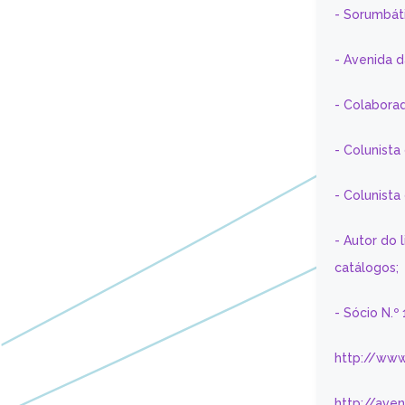
- Sorumbát
- Avenida 
- Colaborad
- Colunista
- Colunist
- Autor do 
catálogos;
- Sócio N.º
http://www
http://ave