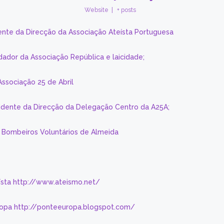
Website
|
+ posts
ente da Direcção da Associação Ateísta Portuguesa
dador da Associação República e laicidade;
Associação 25 de Abril
sidente da Direcção da Delegação Centro da A25A;
s Bombeiros Voluntários de Almeida
eísta http://www.ateismo.net/
ropa http://ponteeuropa.blogspot.com/