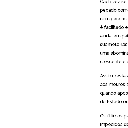
Cada vez se 
pecado como
nem para os 
é facilitado
ainda, em paí
submetê-las 
uma abominaç
crescente e u
Assim, resta 
aos mouros e
quando apostr
do Estado ou
Os últimos p
impedidos de