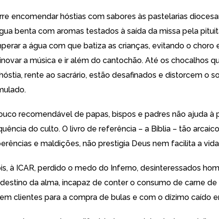
re encomendar hóstias com sabores às pastelarias diocesa
gua benta com aromas testados à saída da missa pela pituit
perar a água com que batiza as crianças, evitando o choro 
u inovar a música e ir além do cantochão. Até os chocalhos 
hóstia, rente ao sacrário, estão desafinados e distorcem o 
mulado.
ouco recomendável de papas, bispos e padres não ajuda à
quência do culto. O livro de referência – a Bíblia – tão arcaico
erências e maldições, não prestigia Deus nem facilita a vida
ois, à ICAR, perdido o medo do Inferno, desinteressados ho
destino da alma, incapaz de conter o consumo de carne de
 sem clientes para a compra de bulas e com o dízimo caído