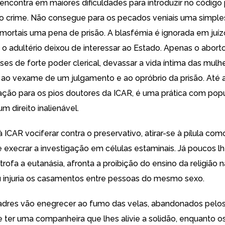
encontra em maiores dificuldades para introduzir no código
 crime. Não consegue para os pecados veniais uma simple
mortais uma pena de prisão. A blasfémia é ignorada em juízo
 e o adultério deixou de interessar ao Estado. Apenas o abor
ses de forte poder clerical, devassar a vida íntima das mulh
ao vexame de um julgamento e ao opróbrio da prisão. Até a
ão para os pios doutores da ICAR, é uma prática com pop
m direito inalienável.
à ICAR vociferar contra o preservativo, atirar-se à pílula com
 execrar a investigação em células estaminais. Já poucos l
ofa a eutanásia, afronta a proibição do ensino da religião 
 injuria os casamentos entre pessoas do mesmo sexo.
adres vão enegrecer ao fumo das velas, abandonados pelos
 ter uma companheira que lhes alivie a solidão, enquanto os