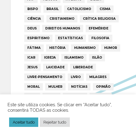
BISPO
BRASIL
CATOLICISMO
CISMA
CIÊNCIA
CRISTIANISMO
CRÍTICA RELIGIOSA
DEUS
DIREITOS HUMANOS
EFEMÉRIDE
ESPIRITISMO
ESTATÍSTICAS
FILOSOFIA
FÁTIMA
HISTÓRIA
HUMANISMO
HUMOR
ICAR
IGREJA
ISLAMISMO
ISLÃO
JESUS
LAICIDADE
LIBERDADE
LIVRE-PENSAMENTO
LIVRO
MILAGRES
MORAL
MULHER
NOTÍCIAS
OPINIÃO
PAPA
PAPAS
PEDOFILIA
POLÍTICA
Este site utiliza cookies. Se clicar em “Aceitar tudo”,
PORTUGAL
RELIGIÃO
RELIGIÕES
RTP
consentirá TODAS as cookies.
TRUMP
VATICANO
Aceitar tudo
Rejeitar tudo