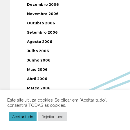
Dezembro 2006
Novembro 2006
Outubro 2006
Setembro 2006
Agosto 2006
Julho 2006
Junho 2006
Maio 2006
Abril 2006
Março 2006
Fevereiro 2006
Este site utiliza cookies. Se clicar em “Aceitar tudo”,
consentirá TODAS as cookies.
Janeiro 2006
Dezembro 2005
Aceitar tudo
Rejeitar tudo
Novembro 2005