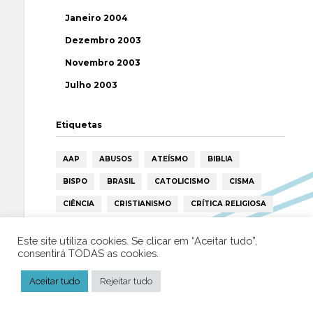
Janeiro 2004
Dezembro 2003
Novembro 2003
Julho 2003
Etiquetas
AAP
ABUSOS
ATEÍSMO
BIBLIA
BISPO
BRASIL
CATOLICISMO
CISMA
CIÊNCIA
CRISTIANISMO
CRÍTICA RELIGIOSA
DEUS
DIREITOS HUMANOS
EFEMÉRIDE
Este site utiliza cookies. Se clicar em “Aceitar tudo”,
ESPIRITISMO
ESTATÍSTICAS
FILOSOFIA
consentirá TODAS as cookies.
FÁTIMA
HISTÓRIA
HUMANISMO
HUMOR
Aceitar tudo
Rejeitar tudo
ICAR
IGREJA
ISLAMISMO
ISLÃO