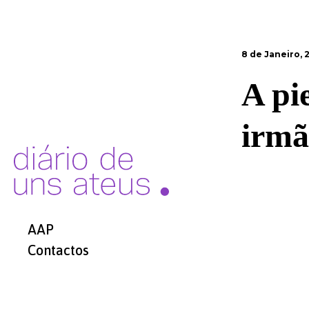
8 de Janeiro, 
A pi
irmã
AAP
Contactos