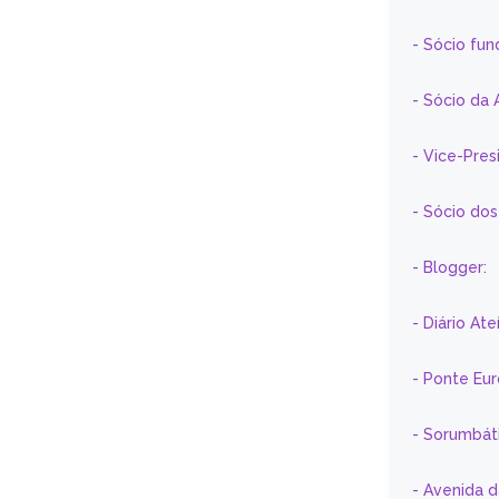
- Sócio fun
- Sócio da 
- Vice-Pre
- Sócio do
- Blogger:
- Diário At
- Ponte Eu
- Sorumbát
- Avenida 