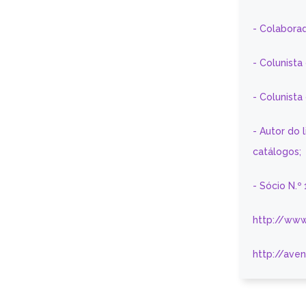
- Colaborad
- Colunista
- Colunist
- Autor do 
catálogos;
- Sócio N.º
http://www
http://ave