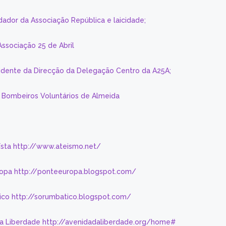
dador da Associação República e laicidade;
Associação 25 de Abril
sidente da Direcção da Delegação Centro da A25A;
s Bombeiros Voluntários de Almeida
eísta http://www.ateismo.net/
ropa http://ponteeuropa.blogspot.com/
ico http://sorumbatico.blogspot.com/
da Liberdade http://avenidadaliberdade.org/home#