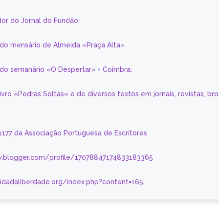
or do Jornal do Fundão;
 do mensário de Almeida «Praça Alta»
a do semanário «O Despertar» - Coimbra:
livro «Pedras Soltas» e de diversos textos em jornais, revistas, br
 1177 da Associação Portuguesa de Escritores
.blogger.com/profile/17078847174833183365
nidadaliberdade.org/index.php?content=165