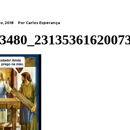
o, 2018
Por Carlos Esperança
3480_2313536162007