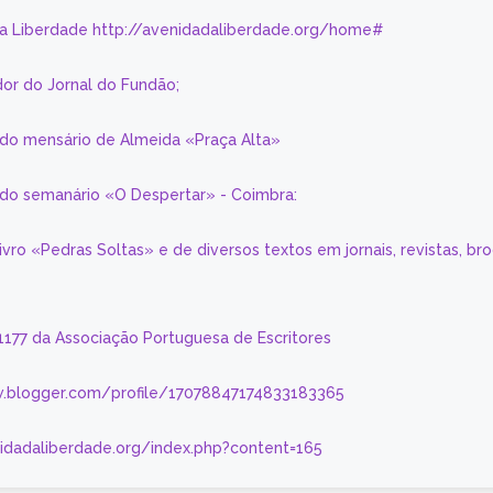
da Liberdade http://avenidadaliberdade.org/home#
or do Jornal do Fundão;
 do mensário de Almeida «Praça Alta»
a do semanário «O Despertar» - Coimbra:
livro «Pedras Soltas» e de diversos textos em jornais, revistas, br
 1177 da Associação Portuguesa de Escritores
.blogger.com/profile/17078847174833183365
nidadaliberdade.org/index.php?content=165