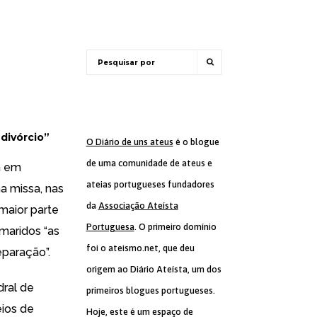
divórcio”
O Diário de uns ateus
é o blogue
de uma comunidade de ateus e
a em
ateias portugueses fundadores
a missa, nas
da
Associação Ateísta
maior parte
Portuguesa
. O primeiro domínio
maridos “as
foi o ateismo.net, que deu
eparação”.
origem ao Diário Ateísta, um dos
dral de
primeiros blogues portugueses.
eios de
Hoje, este é um espaço de