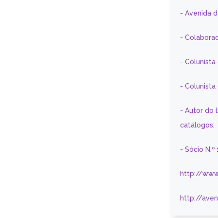
- Avenida 
- Colaborad
- Colunista
- Colunist
- Autor do 
catálogos;
- Sócio N.º
http://www
http://ave