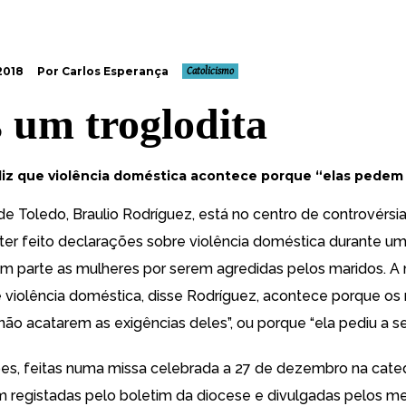
2018
Por Carlos Esperança
Catolicismo
 um troglodita
iz que violência doméstica acontece porque “elas pedem 
de Toledo, Braulio Rodríguez, está no centro de controvérsi
ter feito declarações sobre violência doméstica durante um
em parte as mulheres por serem agredidas pelos maridos. A 
 violência doméstica, disse Rodríguez, acontece porque os 
não acatarem as exigências deles”, ou porque “ela pediu a s
es, feitas numa missa celebrada a 27 de dezembro na cate
m registadas pelo boletim da diocese e divulgadas pelos m