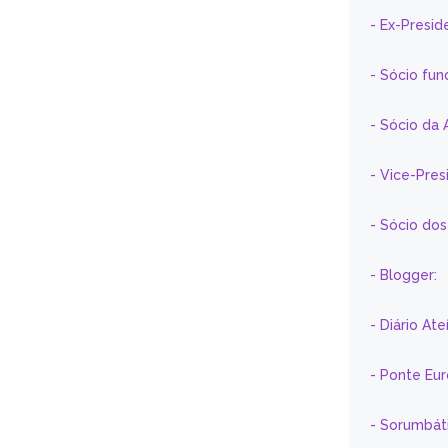
- Ex-Presid
- Sócio fun
- Sócio da 
- Vice-Pre
- Sócio do
- Blogger:
- Diário At
- Ponte Eu
- Sorumbát