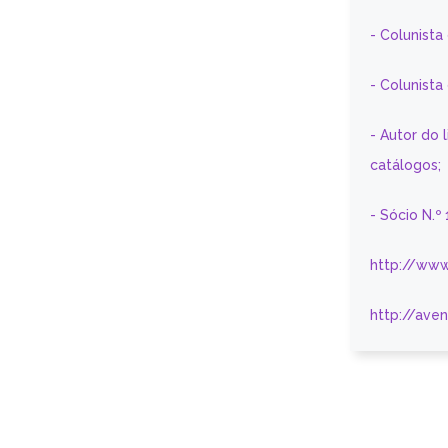
- Colunista
- Colunist
- Autor do 
catálogos;
- Sócio N.º
http://www
http://ave