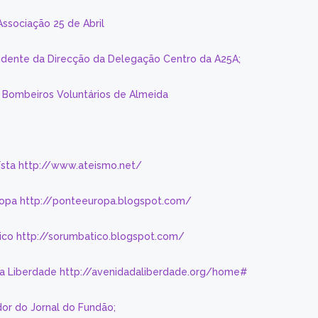
Associação 25 de Abril
sidente da Direcção da Delegação Centro da A25A;
s Bombeiros Voluntários de Almeida
eísta http://www.ateismo.net/
ropa http://ponteeuropa.blogspot.com/
ico http://sorumbatico.blogspot.com/
da Liberdade http://avenidadaliberdade.org/home#
or do Jornal do Fundão;