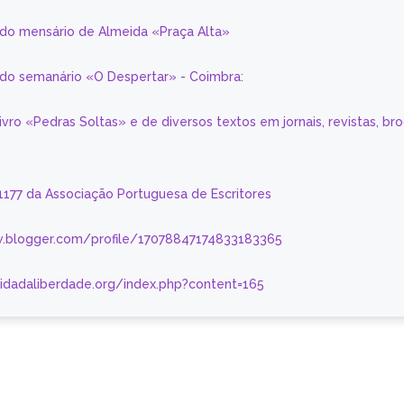
 do mensário de Almeida «Praça Alta»
a do semanário «O Despertar» - Coimbra:
livro «Pedras Soltas» e de diversos textos em jornais, revistas, br
 1177 da Associação Portuguesa de Escritores
.blogger.com/profile/17078847174833183365
nidadaliberdade.org/index.php?content=165