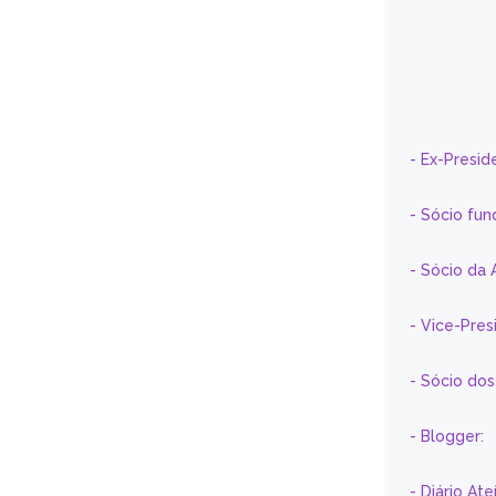
- Ex-Presid
- Sócio fun
- Sócio da 
- Vice-Pre
- Sócio do
- Blogger:
- Diário At