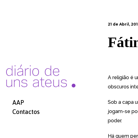
21 de Abril, 20
Fáti
A religião é
obscuros int
AAP
Sob a capa u
Contactos
jogam-se pod
poder.
Há quem pens