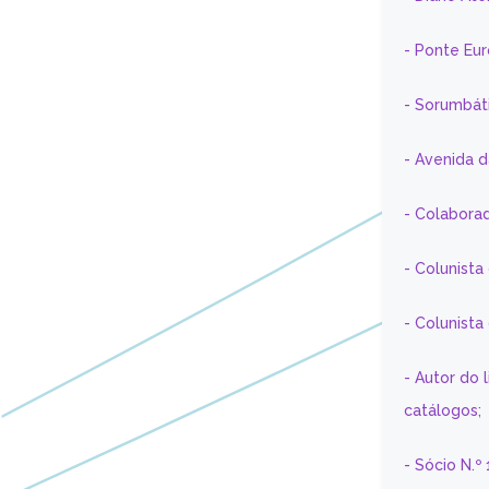
- Ponte Eu
- Sorumbát
- Avenida 
- Colaborad
- Colunista
- Colunist
- Autor do 
catálogos;
- Sócio N.º