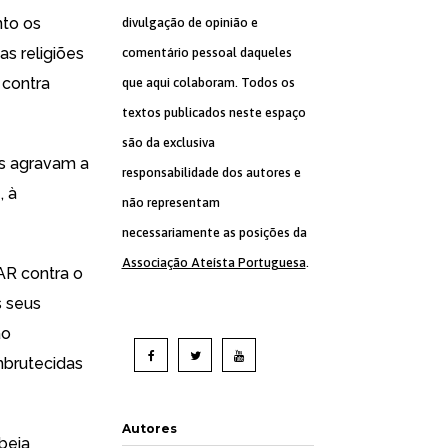
nto os
divulgação de opinião e
s religiões
comentário pessoal daqueles
 contra
que aqui colaboram. Todos os
textos publicados neste espaço
são da exclusiva
as agravam a
responsabilidade dos autores e
, à
não representam
necessariamente as posições da
Associação Ateísta Portuguesa
.
CAR contra o
s seus
ão
mbrutecidas
Autores
beia