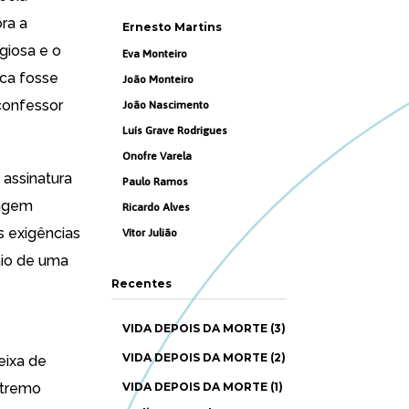
ra a
Ernesto Martins
giosa e o
Eva Monteiro
ica fosse
João Monteiro
confessor
João Nascimento
Luís Grave Rodrigues
Onofre Varela
 assinatura
Paulo Ramos
tagem
Ricardo Alves
s exigências
Vítor Julião
aio de uma
Recentes
VIDA DEPOIS DA MORTE (3)
VIDA DEPOIS DA MORTE (2)
eixa de
xtremo
VIDA DEPOIS DA MORTE (1)