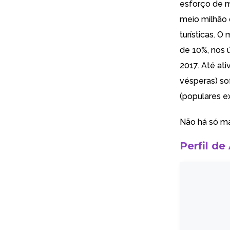
esforço de m
meio milhão 
turísticas. O
de 10%, nos 
2017. Até ati
vésperas) so
(populares e
Não há só má
Perfil de