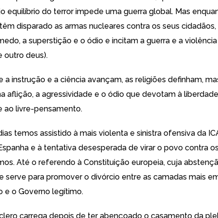
jo equilíbrio do terror impede uma guerra global. Mas enqua
têm disparado as armas nucleares contra os seus cidadãos, a
edo, a superstição e o ódio e incitam a guerra e a violência
de outro deus).
 a instrução e a ciência avançam, as religiões definham, m
 na aflição, a agressividade e o ódio que devotam à liberdade
 ao livre-pensamento.
ias temos assistido à mais violenta e sinistra ofensiva da I
spanha e à tentativa desesperada de virar o povo contra o
imos. Até o referendo à Constituição europeia, cuja abstenç
e serve para promover o divórcio entre as camadas mais e
 e o Governo legítimo.
 clero carrega depois de ter abençoado o casamento da ple