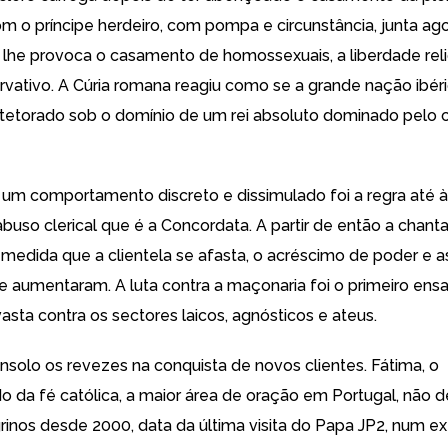
om o príncipe herdeiro, com pompa e circunstância, junta ago
 lhe provoca o casamento de homossexuais, a liberdade reli
rvativo. A Cúria romana reagiu como se a grande nação ibér
tetorado sob o domínio de um rei absoluto dominado pelo 
 um comportamento discreto e dissimulado foi a regra até à
abuso clerical que é a Concordata. A partir de então a chan
medida que a clientela se afasta, o acréscimo de poder e a
ade aumentaram. A luta contra a maçonaria foi o primeiro ens
asta contra os sectores laicos, agnósticos e ateus.
nsolo os revezes na conquista de novos clientes. Fátima, o
 da fé católica, a maior área de oração em Portugal, não d
rinos desde 2000, data da última visita do Papa JP2, num e