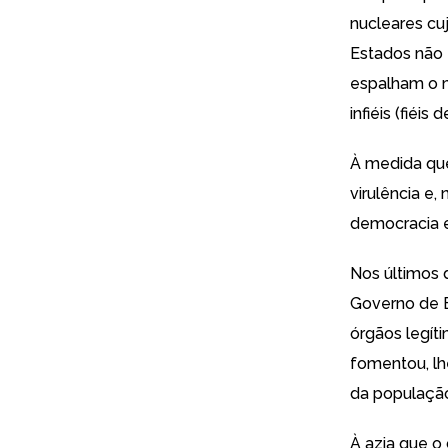
nucleares cu
Estados não 
espalham o m
infiéis (fiéis 
À medida que
virulência e,
democracia e
Nos últimos d
Governo de E
órgãos legít
fomentou, lh
da população
À azia que o