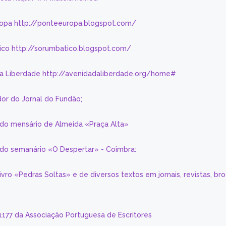
ropa http://ponteeuropa.blogspot.com/
ico http://sorumbatico.blogspot.com/
da Liberdade http://avenidadaliberdade.org/home#
or do Jornal do Fundão;
 do mensário de Almeida «Praça Alta»
a do semanário «O Despertar» - Coimbra:
livro «Pedras Soltas» e de diversos textos em jornais, revistas, br
 1177 da Associação Portuguesa de Escritores