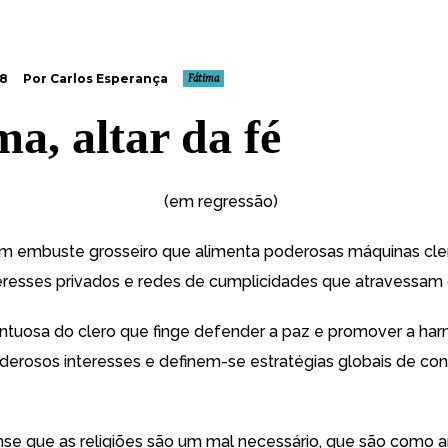
18
Por Carlos Esperança
Fátima
ma, altar da fé
(em regressão)
 um embuste grosseiro que alimenta poderosas máquinas cler
eresses privados e redes de cumplicidades que atravessam 
ntuosa do clero que finge defender a paz e promover a har
erosos interesses e definem-se estratégias globais de con
e que as religiões são um mal necessário, que são como 