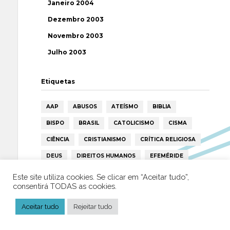
Janeiro 2004
Dezembro 2003
Novembro 2003
Julho 2003
Etiquetas
AAP
ABUSOS
ATEÍSMO
BIBLIA
BISPO
BRASIL
CATOLICISMO
CISMA
CIÊNCIA
CRISTIANISMO
CRÍTICA RELIGIOSA
DEUS
DIREITOS HUMANOS
EFEMÉRIDE
ESPIRITISMO
ESTATÍSTICAS
FILOSOFIA
Este site utiliza cookies. Se clicar em “Aceitar tudo”,
consentirá TODAS as cookies.
FÁTIMA
HISTÓRIA
HUMANISMO
HUMOR
ICAR
IGREJA
ISLAMISMO
ISLÃO
Aceitar tudo
Rejeitar tudo
JESUS
LAICIDADE
LIBERDADE