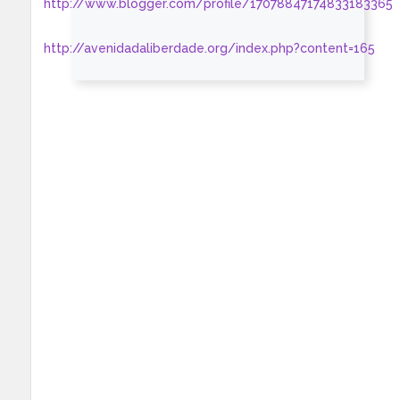
http://www.blogger.com/profile/17078847174833183365
http://avenidadaliberdade.org/index.php?content=165