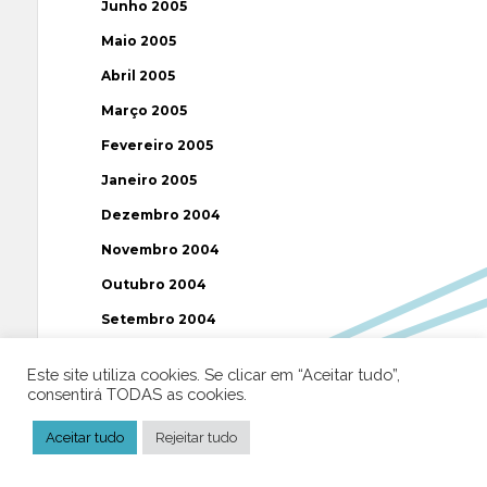
Junho 2005
Maio 2005
Abril 2005
Março 2005
Fevereiro 2005
Janeiro 2005
Dezembro 2004
Novembro 2004
Outubro 2004
Setembro 2004
Agosto 2004
Este site utiliza cookies. Se clicar em “Aceitar tudo”,
Julho 2004
consentirá TODAS as cookies.
Junho 2004
Aceitar tudo
Rejeitar tudo
Maio 2004