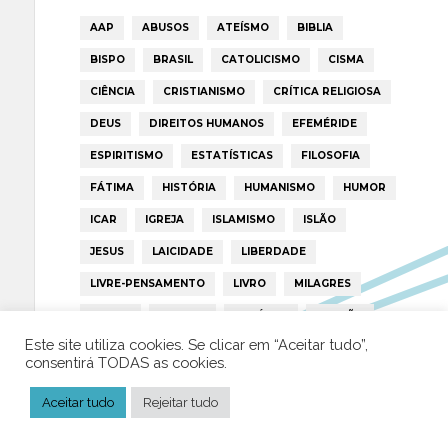
AAP
ABUSOS
ATEÍSMO
BIBLIA
BISPO
BRASIL
CATOLICISMO
CISMA
CIÊNCIA
CRISTIANISMO
CRÍTICA RELIGIOSA
DEUS
DIREITOS HUMANOS
EFEMÉRIDE
ESPIRITISMO
ESTATÍSTICAS
FILOSOFIA
FÁTIMA
HISTÓRIA
HUMANISMO
HUMOR
ICAR
IGREJA
ISLAMISMO
ISLÃO
JESUS
LAICIDADE
LIBERDADE
LIVRE-PENSAMENTO
LIVRO
MILAGRES
MORAL
MULHER
NOTÍCIAS
OPINIÃO
Este site utiliza cookies. Se clicar em “Aceitar tudo”,
PAPA
PAPAS
PEDOFILIA
POLÍTICA
consentirá TODAS as cookies.
PORTUGAL
RELIGIÃO
RELIGIÕES
RTP
Aceitar tudo
Rejeitar tudo
TRUMP
VATICANO