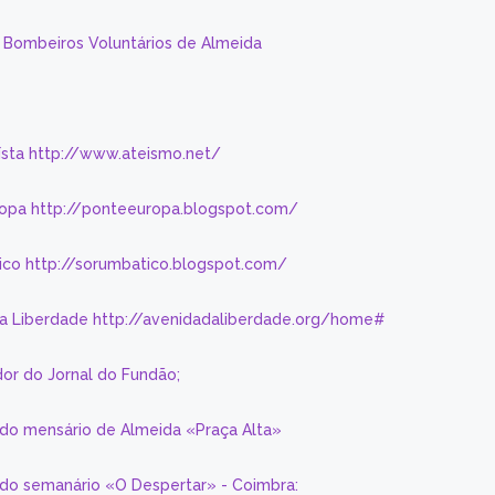
s Bombeiros Voluntários de Almeida
eísta http://www.ateismo.net/
ropa http://ponteeuropa.blogspot.com/
ico http://sorumbatico.blogspot.com/
da Liberdade http://avenidadaliberdade.org/home#
or do Jornal do Fundão;
 do mensário de Almeida «Praça Alta»
a do semanário «O Despertar» - Coimbra: