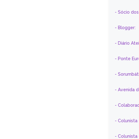
- Sócio do
- Blogger:
- Diário At
- Ponte Eu
- Sorumbát
- Avenida 
- Colaborad
- Colunista
- Colunist