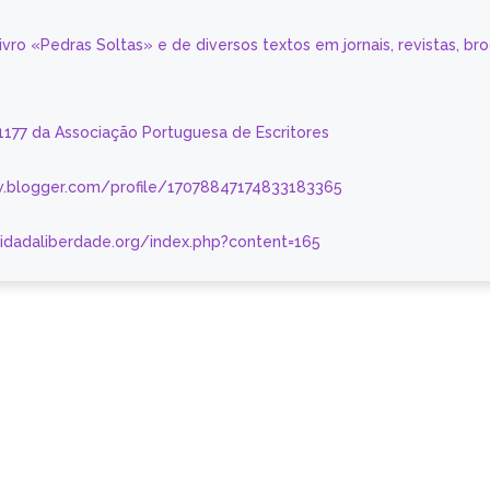
livro «Pedras Soltas» e de diversos textos em jornais, revistas, br
 1177 da Associação Portuguesa de Escritores
.blogger.com/profile/17078847174833183365
nidadaliberdade.org/index.php?content=165