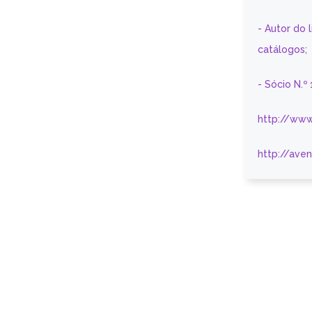
- Autor do 
catálogos;
- Sócio N.º
http://www
http://ave