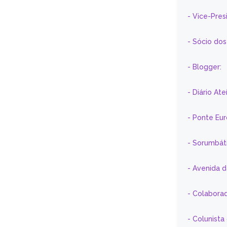
- Vice-Pre
- Sócio do
- Blogger:
- Diário At
- Ponte Eu
- Sorumbát
- Avenida 
- Colaborad
- Colunista