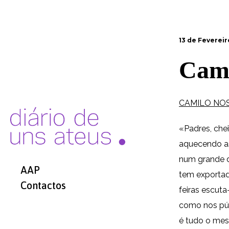
13 de Fevereir
Cami
CAMILO NOS
«Padres, chei
aquecendo as
num grande d
AAP
tem exportad
Contactos
feiras escut
como nos púlp
é tudo o mes