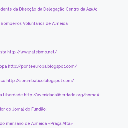
sidente da Direcção da Delegação Centro da A25A;
s Bombeiros Voluntários de Almeida
eísta http://www.ateismo.net/
ropa http://ponteeuropa.blogspot.com/
ico http://sorumbatico.blogspot.com/
da Liberdade http://avenidadaliberdade.org/home#
or do Jornal do Fundão;
 do mensário de Almeida «Praça Alta»