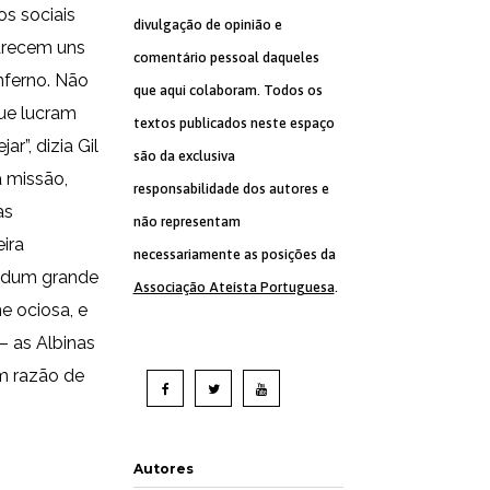
s sociais
divulgação de opinião e
parecem uns
comentário pessoal daqueles
nferno. Não
que aqui colaboram. Todos os
ue lucram
textos publicados neste espaço
r”, dizia Gil
são da exclusiva
a missão,
responsabilidade dos autores e
as
não representam
ira
necessariamente as posições da
s dum grande
Associação Ateísta Portuguesa
.
e ociosa, e
 as Albinas
am razão de
Autores