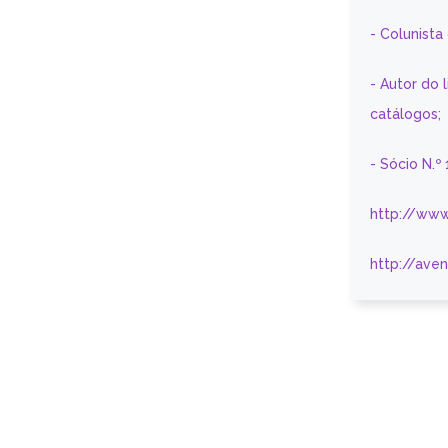
- Colunist
- Autor do 
catálogos;
- Sócio N.º
http://www
http://ave