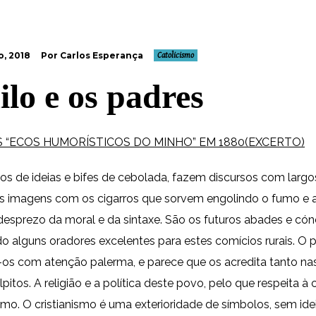
o, 2018
Por Carlos Esperança
Catolicismo
lo e os padres
 “ECOS HUMORÍSTICOS DO MINHO” EM 1880
(EXCERTO)
os de ideias e bifes de cebolada, fazem discursos com largo
 imagens com os cigarros que sorvem engolindo o fumo e 
esprezo da moral e da sintaxe. São os futuros abades e có
o alguns oradores excelentes para estes comícios rurais. O 
a-os com atenção palerma, e parece que os acredita tanto na
itos. A religião e a política deste povo, pelo que respeita à 
mo. O cristianismo é uma exterioridade de símbolos, sem ide