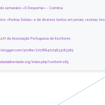
a do semanário «O Despertar» - Coimbra:
livro «Pedras Soltas» e de diversos textos em jornais, revistas, br
 1177 da Associação Portuguesa de Escritores
.blogger.com/profile/17078847174833183365
nidadaliberdade.org/index.php?content=165