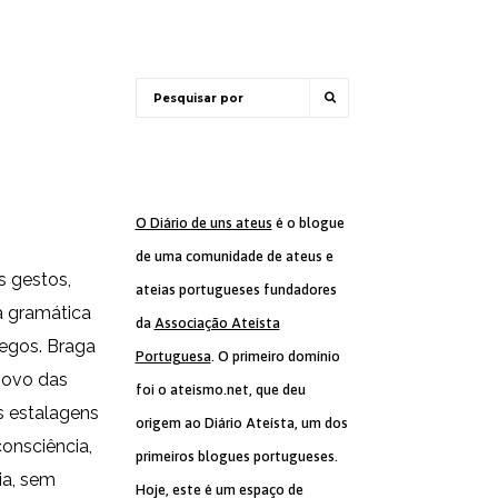
O Diário de uns ateus
é o blogue
de uma comunidade de ateus e
s gestos,
ateias portugueses fundadores
a gramática
da
Associação Ateísta
negos. Braga
Portuguesa
. O primeiro domínio
povo das
foi o ateismo.net, que deu
s estalagens
origem ao Diário Ateísta, um dos
consciência,
primeiros blogues portugueses.
ia, sem
Hoje, este é um espaço de