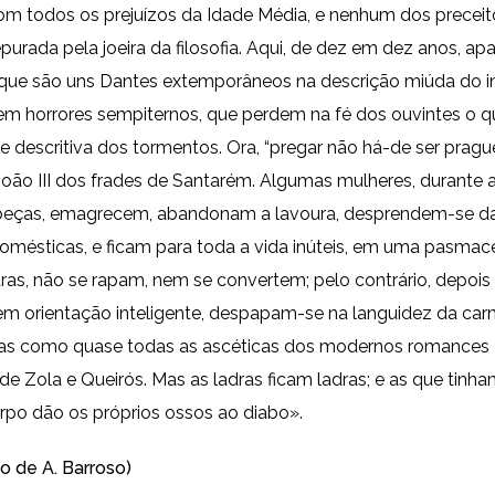
om todos os prejuízos da Idade Média, e nenhum dos preceito
epurada pela joeira da filosofia. Aqui, de dez em dez anos, a
 que são uns Dantes extemporâneos na descrição miúda do i
em horrores sempiternos, que perdem na fé dos ouvintes o q
e descritiva dos tormentos. Ora, “pregar não há-de ser pragueja
João III dos frades de Santarém. Algumas mulheres, durante 
beças, emagrecem, abandonam a lavoura, desprendem-se d
omésticas, e ficam para toda a vida inúteis, em uma pasmace
tras, não se rapam, nem se convertem; pelo contrário, depoi
em orientação inteligente, despapam-se na languidez da carn
as como quase todas as ascéticas dos modernos romances –
de Zola e Queirós. Mas as ladras ficam ladras; e as que tinh
rpo dão os próprios ossos ao diabo».
o de A. Barroso)