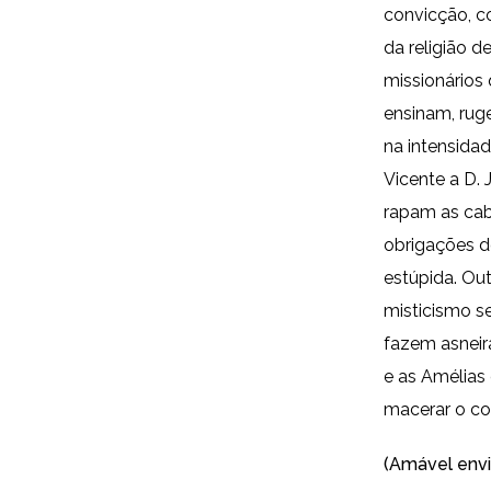
convicção, c
da religião d
missionários
ensinam, rug
na intensidad
Vicente a D. 
rapam as ca
obrigações d
estúpida. Ou
misticismo s
fazem asneir
e as Amélias 
macerar o co
(Amável envi