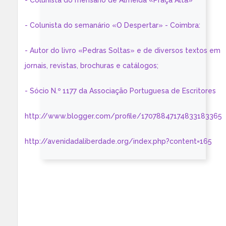
- Colunista do mensário de Almeida «Praça Alta»
- Colunista do semanário «O Despertar» - Coimbra:
- Autor do livro «Pedras Soltas» e de diversos textos em
jornais, revistas, brochuras e catálogos;
- Sócio N.º 1177 da Associação Portuguesa de Escritores
http://www.blogger.com/profile/17078847174833183365
http://avenidadaliberdade.org/index.php?content=165