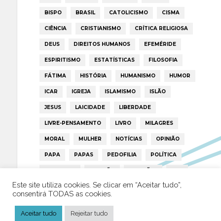
BISPO
BRASIL
CATOLICISMO
CISMA
CIÊNCIA
CRISTIANISMO
CRÍTICA RELIGIOSA
DEUS
DIREITOS HUMANOS
EFEMÉRIDE
ESPIRITISMO
ESTATÍSTICAS
FILOSOFIA
FÁTIMA
HISTÓRIA
HUMANISMO
HUMOR
ICAR
IGREJA
ISLAMISMO
ISLÃO
JESUS
LAICIDADE
LIBERDADE
LIVRE-PENSAMENTO
LIVRO
MILAGRES
MORAL
MULHER
NOTÍCIAS
OPINIÃO
PAPA
PAPAS
PEDOFILIA
POLÍTICA
PORTUGAL
RELIGIÃO
RELIGIÕES
RTP
Este site utiliza cookies. Se clicar em “Aceitar tudo”,
TRUMP
VATICANO
consentirá TODAS as cookies.
Aceitar tudo
Rejeitar tudo