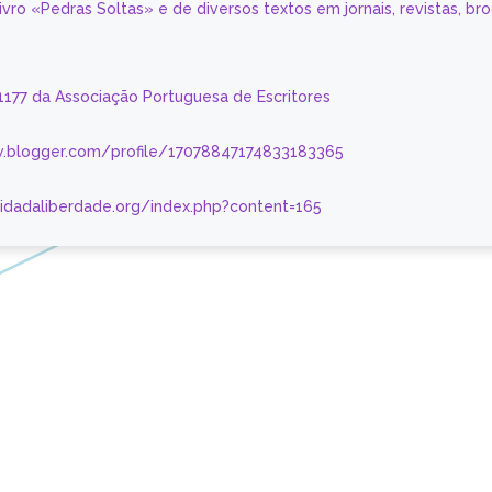
livro «Pedras Soltas» e de diversos textos em jornais, revistas, br
 1177 da Associação Portuguesa de Escritores
.blogger.com/profile/17078847174833183365
nidadaliberdade.org/index.php?content=165