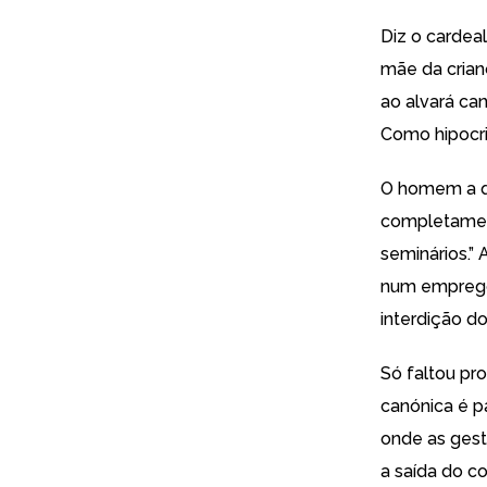
Diz o cardea
mãe da crian
ao alvará ca
Como hipocris
O homem a que
completamen
seminários.” 
num emprego p
interdição do
Só faltou pro
canónica é p
onde as gest
a saída do c