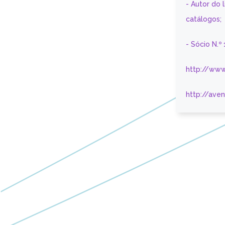
- Autor do 
catálogos;
- Sócio N.º
http://www
http://ave