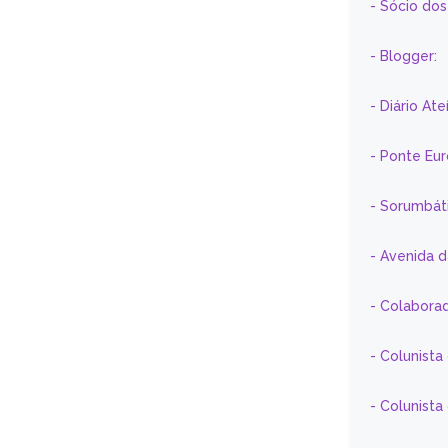
- Sócio do
- Blogger:
- Diário At
- Ponte Eu
- Sorumbát
- Avenida 
- Colaborad
- Colunista
- Colunist