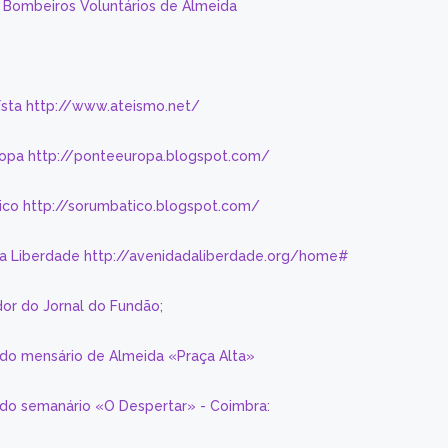
s Bombeiros Voluntários de Almeida
eísta http://www.ateismo.net/
ropa http://ponteeuropa.blogspot.com/
ico http://sorumbatico.blogspot.com/
da Liberdade http://avenidadaliberdade.org/home#
or do Jornal do Fundão;
 do mensário de Almeida «Praça Alta»
a do semanário «O Despertar» - Coimbra: