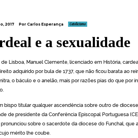
o, 2017
Por Carlos Esperança
Catolicismo
rdeal e a sexualidade
o de Lisboa, Manuel Clemente, licenciado em História, cardea
reito adquirido por bula de 1737, que não ficou barata ao re
mitra, o báculo e o anelão, mais por razões pias do que por i
o.
 bispo titular qualquer ascendência sobre outro de diocese
dade de presidente da Conferência Episcopal Portuguesa (CEP
pronunciou sobre o sacerdote da diocese do Funchal, que 
cujo mérito lhe coube.