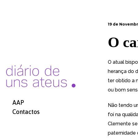
19 de Novembr
O ca
O atual bisp
herança do di
ter obtido a 
ou bom sens
AAP
Não tendo um
Contactos
foi na quali
Clemente se 
paternidade 