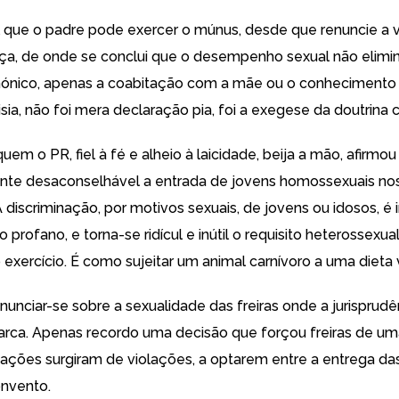
l que o padre pode exercer o múnus, desde que renuncie a 
ça, de onde se conclui que o desempenho sexual não elimina
nónico, apenas a coabitação com a mãe ou o conhecimento 
ia, não foi mera declaração pia, foi a exegese da doutrina c
m o PR, fiel à fé e alheio à laicidade, beija a mão, afirmou 
te desaconselhável a entrada de jovens homossexuais no
A discriminação, por motivos sexuais, de jovens ou idosos, é 
rofano, e torna-se ridícul e inútil o requisito heterossexu
 exercício. É como sujeitar um animal carnívoro a uma dieta 
nunciar-se sobre a sexualidade das freiras onde a jurisprudê
arca. Apenas recordo uma decisão que forçou freiras de um
ações surgiram de violações, a optarem entre a entrega das
onvento.