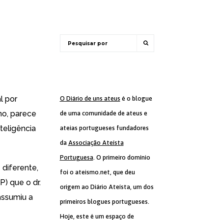
l por
O Diário de uns ateus
é o blogue
ino, parece
de uma comunidade de ateus e
nteligência
ateias portugueses fundadores
da
Associação Ateísta
Portuguesa
. O primeiro domínio
 diferente,
foi o ateismo.net, que deu
) que o dr.
origem ao Diário Ateísta, um dos
assumiu a
primeiros blogues portugueses.
Hoje, este é um espaço de