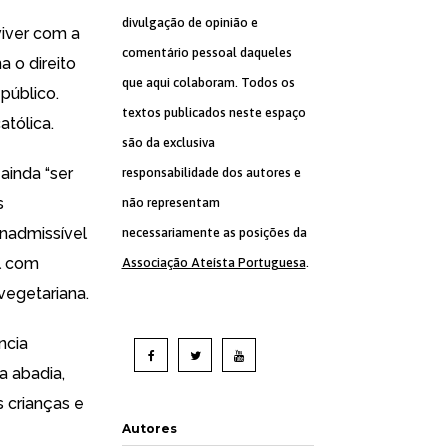
divulgação de opinião e
viver com a
comentário pessoal daqueles
 o direito
que aqui colaboram. Todos os
público.
textos publicados neste espaço
atólica.
são da exclusiva
ainda “ser
responsabilidade dos autores e
s
não representam
inadmissível
necessariamente as posições da
al com
Associação Ateísta Portuguesa
.
vegetariana.
ncia
a abadia,
 crianças e
Autores