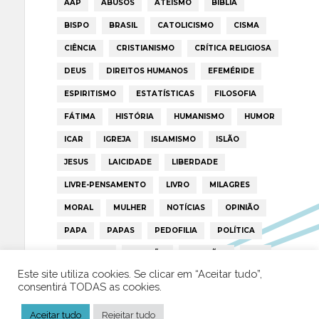
AAP
ABUSOS
ATEÍSMO
BIBLIA
BISPO
BRASIL
CATOLICISMO
CISMA
CIÊNCIA
CRISTIANISMO
CRÍTICA RELIGIOSA
DEUS
DIREITOS HUMANOS
EFEMÉRIDE
ESPIRITISMO
ESTATÍSTICAS
FILOSOFIA
FÁTIMA
HISTÓRIA
HUMANISMO
HUMOR
ICAR
IGREJA
ISLAMISMO
ISLÃO
JESUS
LAICIDADE
LIBERDADE
LIVRE-PENSAMENTO
LIVRO
MILAGRES
MORAL
MULHER
NOTÍCIAS
OPINIÃO
PAPA
PAPAS
PEDOFILIA
POLÍTICA
PORTUGAL
RELIGIÃO
RELIGIÕES
RTP
Este site utiliza cookies. Se clicar em “Aceitar tudo”,
TRUMP
VATICANO
consentirá TODAS as cookies.
Aceitar tudo
Rejeitar tudo