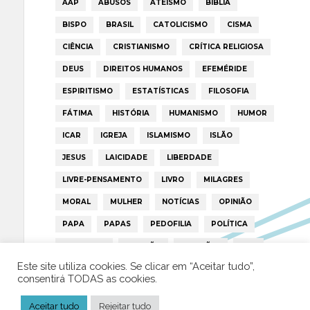
AAP
ABUSOS
ATEÍSMO
BIBLIA
BISPO
BRASIL
CATOLICISMO
CISMA
CIÊNCIA
CRISTIANISMO
CRÍTICA RELIGIOSA
DEUS
DIREITOS HUMANOS
EFEMÉRIDE
ESPIRITISMO
ESTATÍSTICAS
FILOSOFIA
FÁTIMA
HISTÓRIA
HUMANISMO
HUMOR
ICAR
IGREJA
ISLAMISMO
ISLÃO
JESUS
LAICIDADE
LIBERDADE
LIVRE-PENSAMENTO
LIVRO
MILAGRES
MORAL
MULHER
NOTÍCIAS
OPINIÃO
PAPA
PAPAS
PEDOFILIA
POLÍTICA
PORTUGAL
RELIGIÃO
RELIGIÕES
RTP
Este site utiliza cookies. Se clicar em “Aceitar tudo”,
TRUMP
VATICANO
consentirá TODAS as cookies.
Aceitar tudo
Rejeitar tudo