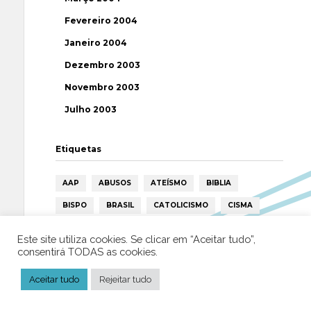
Fevereiro 2004
Janeiro 2004
Dezembro 2003
Novembro 2003
Julho 2003
Etiquetas
AAP
ABUSOS
ATEÍSMO
BIBLIA
BISPO
BRASIL
CATOLICISMO
CISMA
CIÊNCIA
CRISTIANISMO
CRÍTICA RELIGIOSA
Este site utiliza cookies. Se clicar em “Aceitar tudo”,
DEUS
DIREITOS HUMANOS
EFEMÉRIDE
consentirá TODAS as cookies.
ESPIRITISMO
ESTATÍSTICAS
FILOSOFIA
Aceitar tudo
Rejeitar tudo
FÁTIMA
HISTÓRIA
HUMANISMO
HUMOR