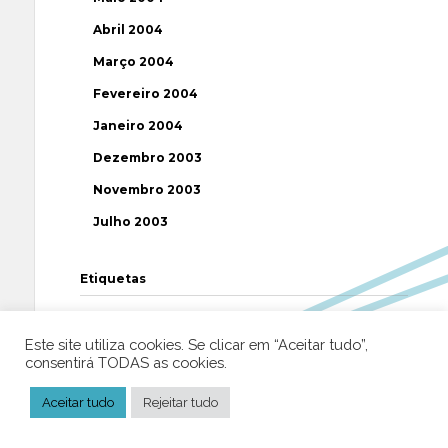
Abril 2004
Março 2004
Fevereiro 2004
Janeiro 2004
Dezembro 2003
Novembro 2003
Julho 2003
Etiquetas
AAP
ABUSOS
ATEÍSMO
BIBLIA
Este site utiliza cookies. Se clicar em “Aceitar tudo”,
BISPO
BRASIL
CATOLICISMO
CISMA
consentirá TODAS as cookies.
CIÊNCIA
CRISTIANISMO
CRÍTICA RELIGIOSA
Aceitar tudo
Rejeitar tudo
DEUS
DIREITOS HUMANOS
EFEMÉRIDE