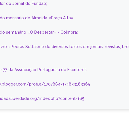
or do Jornal do Fundão;
 do mensário de Almeida «Praça Alta»
a do semanário «O Despertar» - Coimbra:
livro «Pedras Soltas» e de diversos textos em jornais, revistas, br
 1177 da Associação Portuguesa de Escritores
.blogger.com/profile/17078847174833183365
nidadaliberdade.org/index.php?content=165