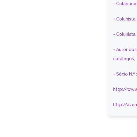
- Colaborad
- Colunista
- Colunist
- Autor do 
catálogos;
- Sócio N.º
http://www
http://ave