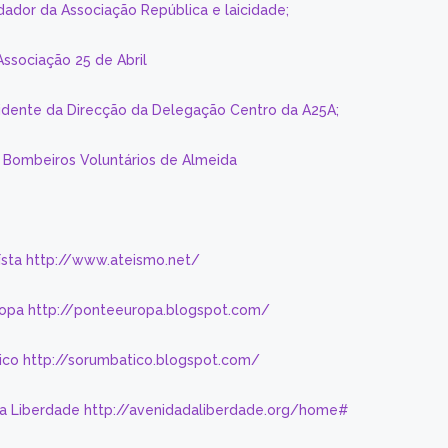
dador da Associação República e laicidade;
Associação 25 de Abril
sidente da Direcção da Delegação Centro da A25A;
s Bombeiros Voluntários de Almeida
eísta http://www.ateismo.net/
ropa http://ponteeuropa.blogspot.com/
ico http://sorumbatico.blogspot.com/
da Liberdade http://avenidadaliberdade.org/home#