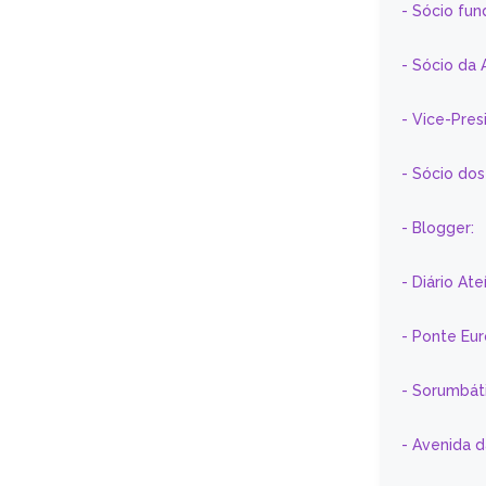
- Sócio fun
- Sócio da 
- Vice-Pre
- Sócio do
- Blogger:
- Diário At
- Ponte Eu
- Sorumbát
- Avenida 