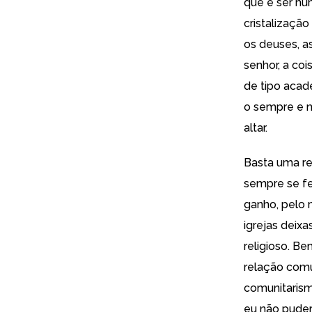
que é ser h
cristalização
os deuses, as
senhor, a co
de tipo acad
o sempre e n
altar.
Basta uma re
sempre se fez
ganho, pelo 
igrejas deixa
religioso. B
relação comu
comunitarismo
eu não puder