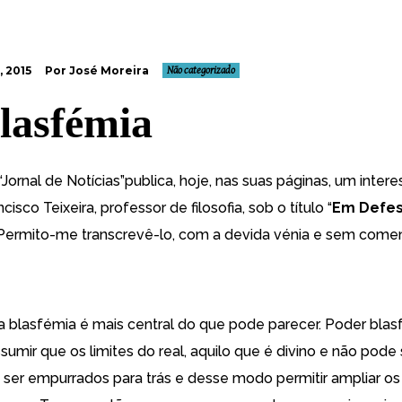
, 2015
Por José Moreira
Não categorizado
lasfémia
“Jornal de Notícias”publica, hoje, nas suas páginas, um inter
cisco Teixeira, professor de filosofia, sob o título “
Em Defes
. Permito-me transcrevê-lo, com a devida vénia e sem comen
a blasfémia é mais central do que pode parecer. Poder blas
ssumir que os limites do real, aquilo que é divino e não pode
 ser empurrados para trás e desse modo permitir ampliar os 