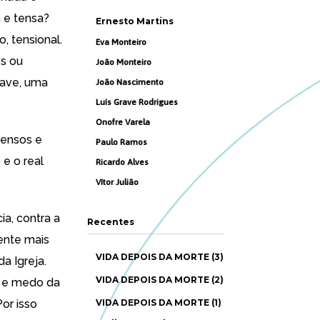
 e tensa?
Ernesto Martins
, tensional.
Eva Monteiro
s ou
João Monteiro
uave, uma
João Nascimento
Luís Grave Rodrigues
Onofre Varela
tensos e
Paulo Ramos
e o real
Ricardo Alves
Vítor Julião
ia, contra a
Recentes
ente mais
VIDA DEPOIS DA MORTE (3)
a Igreja.
VIDA DEPOIS DA MORTE (2)
a e medo da
or isso
VIDA DEPOIS DA MORTE (1)