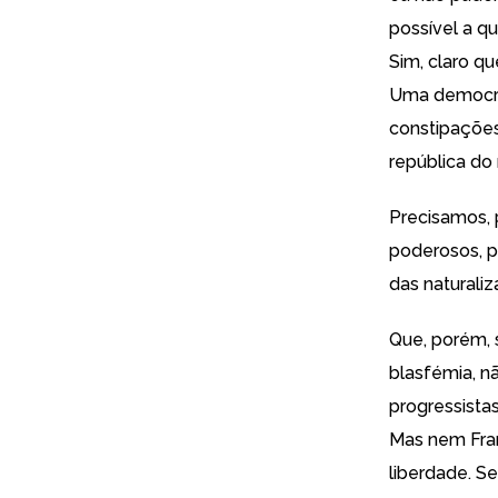
possível a q
Sim, claro qu
Uma democrac
constipações
república do 
Precisamos, 
poderosos, p
das naturali
Que, porém, s
blasfémia, n
progressista
Mas nem Fran
liberdade. S