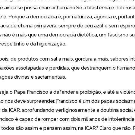
ue ainda se possa chamar humano.Se a blasfémia é dolorosa
e é. Porque a democracia é, por natureza, agónica e, portanto
ia de eterna primavera, sempre de céu azul e sem espirro
 não é mais que uma democracia dietética, um fascismo s
respeitinho e da higienização.
pois, de produtos com sal a mais, gordura a mais, sabores in
aixões assolapadas e perdidas, que destranquem o humano 
zações divinas e sacramentais.
eja o Papa Francisco a defender a proibição, e até a violênc
ão nos deve surpreender. Francisco é um dos papas socialm
s da ICAR, aprofundando vertiginosamente a doutrina social d
cisco é capaz de romper com dois mil anos de intolerânci
e todos são assim e pensam assim, na ICAR? Claro que não. P