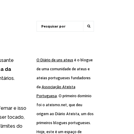
essante
O Diário de uns ateus
é o blogue
a da
de uma comunidade de ateus e
tários.
ateias portugueses fundadores
da
Associação Ateísta
Portuguesa
. O primeiro domínio
foi o ateismo.net, que deu
femar e isso
origem ao Diário Ateísta, um dos
 ser tocado,
primeiros blogues portugueses.
limites do
Hoje, este é um espaço de