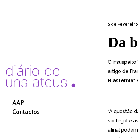
5 de Fevereiro
Da b
O insuspeito 
artigo de Fran
Blasfémia
“
AAP
Contactos
“A questão d
ser legal é a
afinal podem