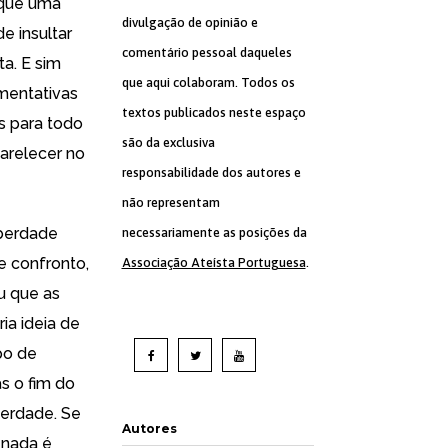
 que uma
divulgação de opinião e
de insultar
comentário pessoal daqueles
ta. E sim
que aqui colaboram. Todos os
mentativas
textos publicados neste espaço
s para todo
são da exclusiva
arelecer no
responsabilidade dos autores e
não representam
iberdade
necessariamente as posições da
se confronto,
Associação Ateísta Portuguesa
.
u que as
ia ideia de
po de
s o fim do
berdade. Se
Autores
 nada é