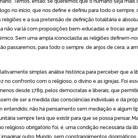
umano. Temos, então, se queremos que o humano seja mais
 logo no início, que nos define e definiu para todo o sempre, 
 religiões e a sua pretensão de definição totalitária e absolu
isa não vai lá com proposições bem-educadas e trocas argu
émico. Sem uma ampla iconoclastia as religiões definem-no
ão passaremos, para todo o sempre, de anjos de cera, a am
lativamente simples análise histórica para perceber que a l
 no confronto com o religioso, o divino e as igrejas. Foi es
menos desde 1789, pelos democratas e liberais, que permiti
ssem de ser a medida das consciências individuais e da própr
em entendido, não há pensamento sem mediação e algum ti
nitária sempre terá que existir para que se possa pensar. Ma
 religioso obrigatório foi, é, uma condição necessária da li
 imaginar outro Mundo, sem constrangimentos dogmáticos,