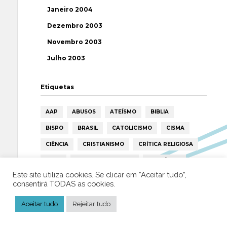
Janeiro 2004
Dezembro 2003
Novembro 2003
Julho 2003
Etiquetas
AAP
ABUSOS
ATEÍSMO
BIBLIA
BISPO
BRASIL
CATOLICISMO
CISMA
CIÊNCIA
CRISTIANISMO
CRÍTICA RELIGIOSA
DEUS
DIREITOS HUMANOS
EFEMÉRIDE
Este site utiliza cookies. Se clicar em “Aceitar tudo”,
ESPIRITISMO
ESTATÍSTICAS
FILOSOFIA
consentirá TODAS as cookies.
FÁTIMA
HISTÓRIA
HUMANISMO
HUMOR
Aceitar tudo
Rejeitar tudo
ICAR
IGREJA
ISLAMISMO
ISLÃO
JESUS
LAICIDADE
LIBERDADE