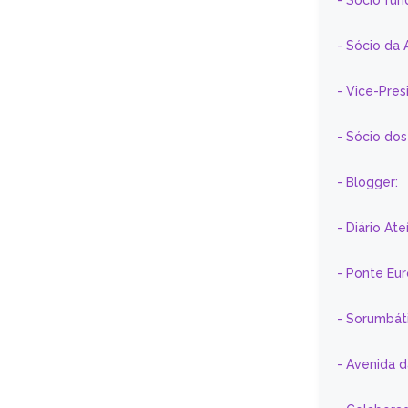
- Sócio fun
- Sócio da 
- Vice-Pre
- Sócio do
- Blogger:
- Diário At
- Ponte Eu
- Sorumbát
- Avenida 