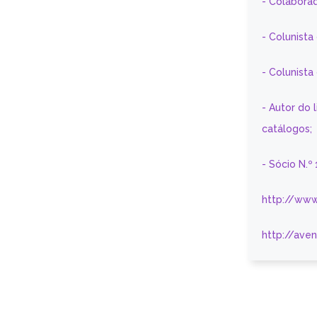
- Colaborad
- Colunista
- Colunist
- Autor do 
catálogos;
- Sócio N.º
http://www
http://ave