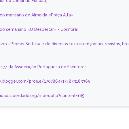
or do Jornal do Fundão;
 do mensário de Almeida «Praça Alta»
a do semanário «O Despertar» - Coimbra:
livro «Pedras Soltas» e de diversos textos em jornais, revistas, br
 1177 da Associação Portuguesa de Escritores
.blogger.com/profile/17078847174833183365
nidadaliberdade.org/index.php?content=165