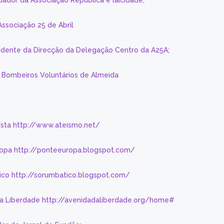
dador da Associação República e laicidade;
Associação 25 de Abril
sidente da Direcção da Delegação Centro da A25A;
s Bombeiros Voluntários de Almeida
eísta http://www.ateismo.net/
ropa http://ponteeuropa.blogspot.com/
ico http://sorumbatico.blogspot.com/
da Liberdade http://avenidadaliberdade.org/home#