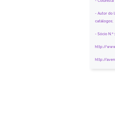
- Colunist
- Autor do 
catálogos;
- Sócio N.º
http://www
http://ave