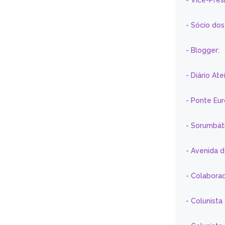
- Vice-Pre
- Sócio do
- Blogger:
- Diário At
- Ponte Eu
- Sorumbát
- Avenida 
- Colaborad
- Colunista