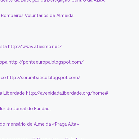
sidente da Direcção da Delegação Centro da A25A;
s Bombeiros Voluntários de Almeida
eísta http://www.ateismo.net/
ropa http://ponteeuropa.blogspot.com/
ico http://sorumbatico.blogspot.com/
da Liberdade http://avenidadaliberdade.org/home#
or do Jornal do Fundão;
 do mensário de Almeida «Praça Alta»