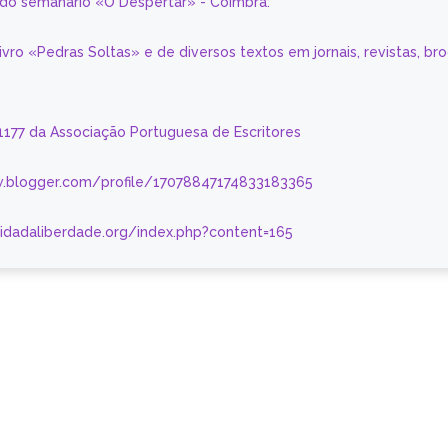
a do semanário «O Despertar» - Coimbra:
livro «Pedras Soltas» e de diversos textos em jornais, revistas, br
 1177 da Associação Portuguesa de Escritores
.blogger.com/profile/17078847174833183365
nidadaliberdade.org/index.php?content=165