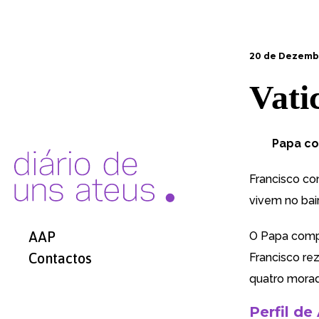
20 de Dezembr
Vati
Papa co
Francisco co
vivem no bai
AAP
O Papa compl
Contactos
Francisco re
quatro morad
Perfil de