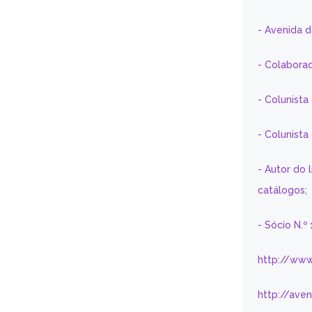
- Avenida 
- Colaborad
- Colunista
- Colunist
- Autor do 
catálogos;
- Sócio N.º
http://www
http://ave