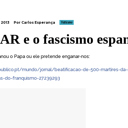
 2013
Por Carlos Esperança
Vaticano
AR e o fascismo espa
nou o Papa ou ele pretende enganar-nos:
publico.pt/mundo/
jornal/
beatificacao-de-500-martires-da
-
as-do-fr
anquismo-27239293