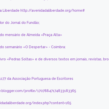
da Liberdade http://avenidadaliberdade.org/home#
or do Jornal do Fundão;
 do mensário de Almeida «Praça Alta»
a do semanário «O Despertar» - Coimbra:
livro «Pedras Soltas» e de diversos textos em jornais, revistas, br
 1177 da Associação Portuguesa de Escritores
.blogger.com/profile/17078847174833183365
nidadaliberdade.org/index.php?content=165