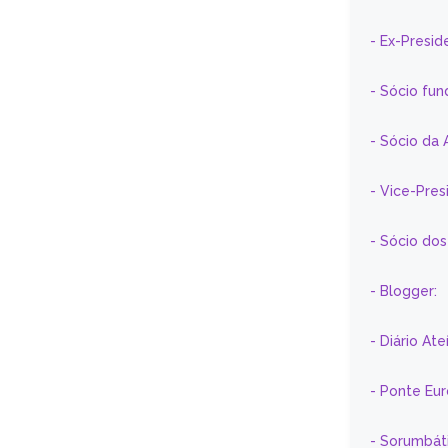
- Ex-Presid
- Sócio fun
- Sócio da 
- Vice-Pre
- Sócio do
- Blogger:
- Diário At
- Ponte Eu
- Sorumbát