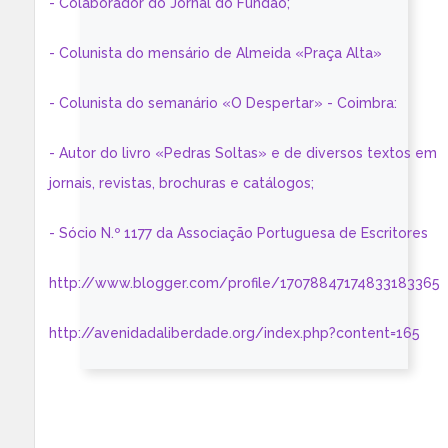
- Colaborador do Jornal do Fundão;
- Colunista do mensário de Almeida «Praça Alta»
- Colunista do semanário «O Despertar» - Coimbra:
- Autor do livro «Pedras Soltas» e de diversos textos em
jornais, revistas, brochuras e catálogos;
- Sócio N.º 1177 da Associação Portuguesa de Escritores
http://www.blogger.com/profile/17078847174833183365
http://avenidadaliberdade.org/index.php?content=165