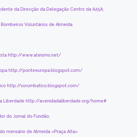
sidente da Direcção da Delegação Centro da A25A;
s Bombeiros Voluntários de Almeida
eísta http://www.ateismo.net/
ropa http://ponteeuropa.blogspot.com/
ico http://sorumbatico.blogspot.com/
da Liberdade http://avenidadaliberdade.org/home#
or do Jornal do Fundão;
 do mensário de Almeida «Praça Alta»