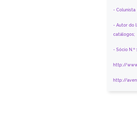
- Colunist
- Autor do 
catálogos;
- Sócio N.º
http://www
http://ave