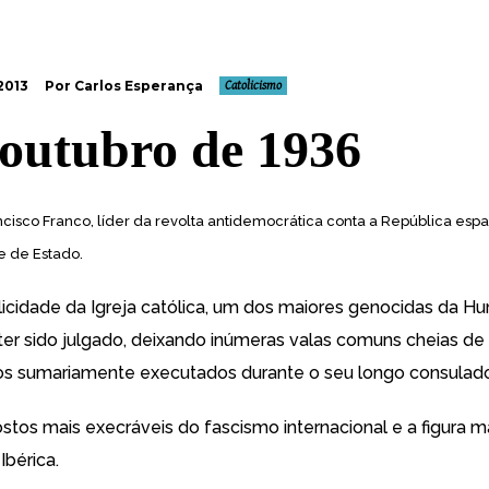
2013
Por Carlos Esperança
Catolicismo
 outubro de 1936
ncisco Franco, líder da revolta antidemocrática conta a República espan
 de Estado.
cidade da Igreja católica, um dos maiores genocidas da H
er sido julgado, deixando inúmeras valas comuns cheias de
os sumariamente executados durante o seu longo consulado
stos mais execráveis do fascismo internacional e a figura mai
Ibérica.