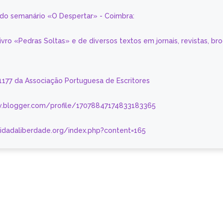
a do semanário «O Despertar» - Coimbra:
livro «Pedras Soltas» e de diversos textos em jornais, revistas, br
 1177 da Associação Portuguesa de Escritores
.blogger.com/profile/17078847174833183365
nidadaliberdade.org/index.php?content=165