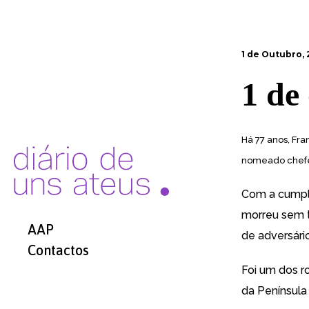
1 de Outubro, 
1 de
Há 77 anos, Fra
nomeado chefe
Com a cumpli
morreu sem t
AAP
de adversári
Contactos
Foi um dos ro
da Península 