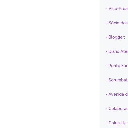
- Vice-Pre
- Sócio do
- Blogger:
- Diário At
- Ponte Eu
- Sorumbát
- Avenida 
- Colaborad
- Colunista