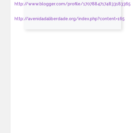
http://www.blogger.com/profile/17078847174833183365
http://avenidadaliberdade.org/index.php?content=165