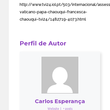
http://www.tvi24.iol.pt/503/internacional/asses
vaticano-papa-chaouqui–francesca-
chaouqui–tvi24/1482719-4073.html
Perfil de Autor
Carlos Esperança
Website
|
+ posts