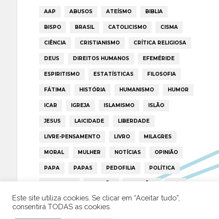
AAP
ABUSOS
ATEÍSMO
BIBLIA
BISPO
BRASIL
CATOLICISMO
CISMA
CIÊNCIA
CRISTIANISMO
CRÍTICA RELIGIOSA
DEUS
DIREITOS HUMANOS
EFEMÉRIDE
ESPIRITISMO
ESTATÍSTICAS
FILOSOFIA
FÁTIMA
HISTÓRIA
HUMANISMO
HUMOR
ICAR
IGREJA
ISLAMISMO
ISLÃO
JESUS
LAICIDADE
LIBERDADE
LIVRE-PENSAMENTO
LIVRO
MILAGRES
MORAL
MULHER
NOTÍCIAS
OPINIÃO
PAPA
PAPAS
PEDOFILIA
POLÍTICA
PORTUGAL
RELIGIÃO
RELIGIÕES
RTP
Este site utiliza cookies. Se clicar em “Aceitar tudo”,
TRUMP
VATICANO
consentirá TODAS as cookies.