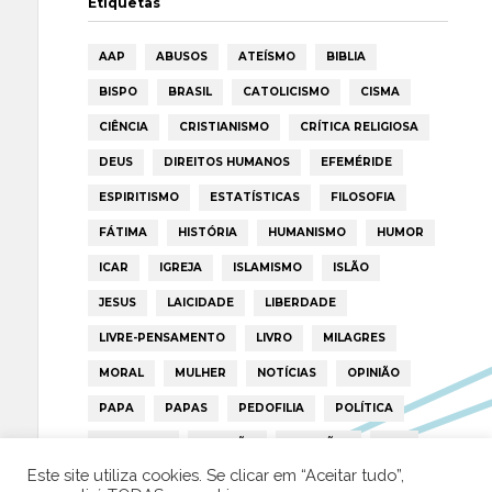
Etiquetas
AAP
ABUSOS
ATEÍSMO
BIBLIA
BISPO
BRASIL
CATOLICISMO
CISMA
CIÊNCIA
CRISTIANISMO
CRÍTICA RELIGIOSA
DEUS
DIREITOS HUMANOS
EFEMÉRIDE
ESPIRITISMO
ESTATÍSTICAS
FILOSOFIA
FÁTIMA
HISTÓRIA
HUMANISMO
HUMOR
ICAR
IGREJA
ISLAMISMO
ISLÃO
JESUS
LAICIDADE
LIBERDADE
LIVRE-PENSAMENTO
LIVRO
MILAGRES
MORAL
MULHER
NOTÍCIAS
OPINIÃO
PAPA
PAPAS
PEDOFILIA
POLÍTICA
PORTUGAL
RELIGIÃO
RELIGIÕES
RTP
Este site utiliza cookies. Se clicar em “Aceitar tudo”,
TRUMP
VATICANO