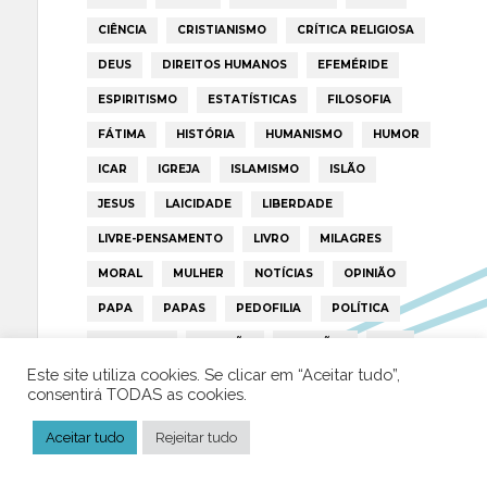
CIÊNCIA
CRISTIANISMO
CRÍTICA RELIGIOSA
DEUS
DIREITOS HUMANOS
EFEMÉRIDE
ESPIRITISMO
ESTATÍSTICAS
FILOSOFIA
FÁTIMA
HISTÓRIA
HUMANISMO
HUMOR
ICAR
IGREJA
ISLAMISMO
ISLÃO
JESUS
LAICIDADE
LIBERDADE
LIVRE-PENSAMENTO
LIVRO
MILAGRES
MORAL
MULHER
NOTÍCIAS
OPINIÃO
PAPA
PAPAS
PEDOFILIA
POLÍTICA
PORTUGAL
RELIGIÃO
RELIGIÕES
RTP
Este site utiliza cookies. Se clicar em “Aceitar tudo”,
TRUMP
VATICANO
consentirá TODAS as cookies.
Aceitar tudo
Rejeitar tudo