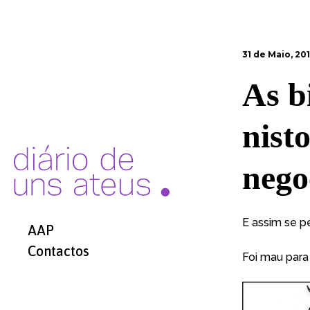
31 de Maio, 20
As b
nisto
nego
E assim se p
AAP
Contactos
Foi mau para