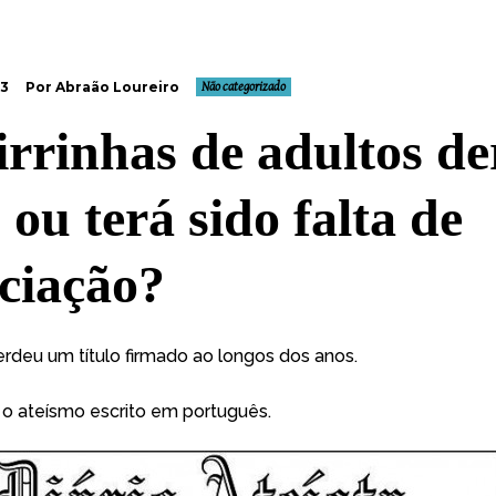
13
Por Abraão Loureiro
Não categorizado
irrinhas de adultos d
 ou terá sido falta de
ciação?
erdeu um título firmado ao longos dos anos.
 o ateísmo escrito em português.