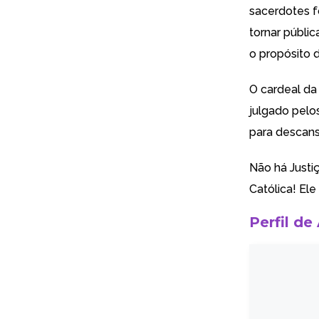
sacerdotes f
tornar públic
o propósito d
O cardeal da 
julgado pelo
para descans
Não há Justi
Católica! El
Perfil de