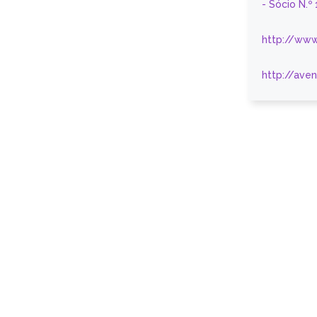
- Sócio N.º
http://www
http://ave