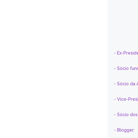
- Ex-Presid
- Sócio fun
- Sócio da 
- Vice-Pre
- Sócio do
- Blogger: