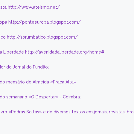
eísta http://www.ateismo.net/
ropa http://ponteeuropa.blogspot.com/
ico http://sorumbatico.blogspot.com/
da Liberdade http://avenidadaliberdade.org/home#
or do Jornal do Fundão;
 do mensário de Almeida «Praça Alta»
a do semanário «O Despertar» - Coimbra:
livro «Pedras Soltas» e de diversos textos em jornais, revistas, br