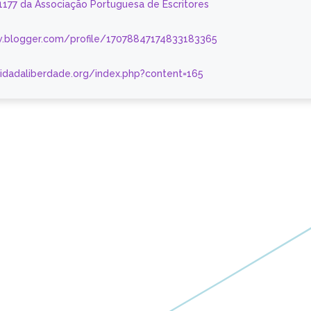
 1177 da Associação Portuguesa de Escritores
.blogger.com/profile/17078847174833183365
nidadaliberdade.org/index.php?content=165