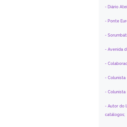
- Diário At
- Ponte Eu
- Sorumbát
- Avenida 
- Colaborad
- Colunista
- Colunist
- Autor do 
catálogos;