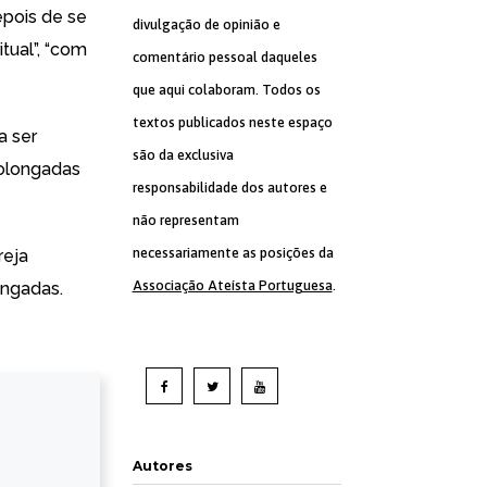
epois de se
divulgação de opinião e
itual”, “com
comentário pessoal daqueles
que aqui colaboram. Todos os
textos publicados neste espaço
a ser
são da exclusiva
rolongadas
responsabilidade dos autores e
não representam
necessariamente as posições da
reja
Associação Ateísta Portuguesa
.
ongadas.
Autores