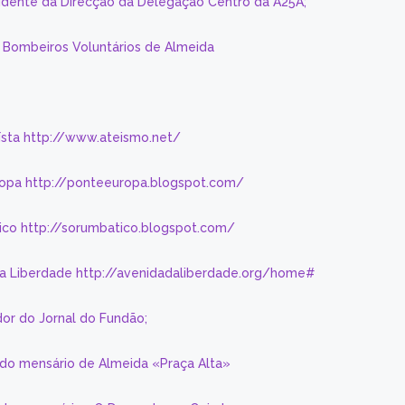
sidente da Direcção da Delegação Centro da A25A;
s Bombeiros Voluntários de Almeida
eísta http://www.ateismo.net/
ropa http://ponteeuropa.blogspot.com/
ico http://sorumbatico.blogspot.com/
da Liberdade http://avenidadaliberdade.org/home#
or do Jornal do Fundão;
 do mensário de Almeida «Praça Alta»