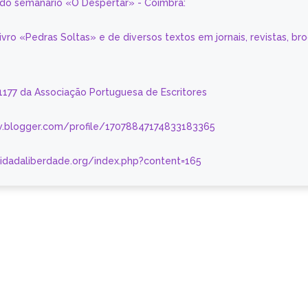
a do semanário «O Despertar» - Coimbra:
livro «Pedras Soltas» e de diversos textos em jornais, revistas, br
 1177 da Associação Portuguesa de Escritores
.blogger.com/profile/17078847174833183365
nidadaliberdade.org/index.php?content=165