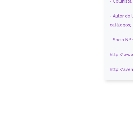
- Colunist
- Autor do 
catálogos;
- Sócio N.º
http://www
http://ave