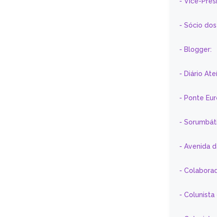
- Vice-Pre
- Sócio do
- Blogger:
- Diário At
- Ponte Eu
- Sorumbát
- Avenida 
- Colaborad
- Colunista