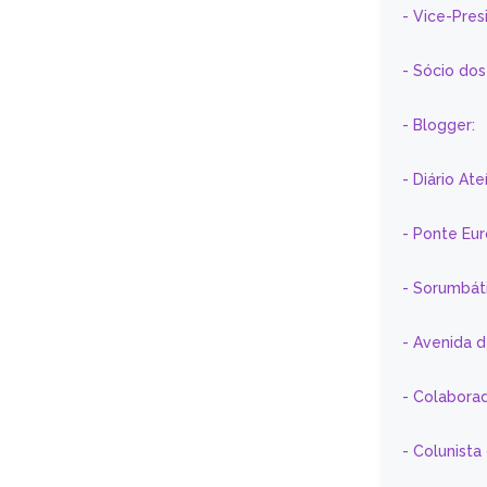
- Vice-Pre
- Sócio do
- Blogger:
- Diário At
- Ponte Eu
- Sorumbát
- Avenida 
- Colaborad
- Colunista