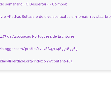
a do semanário «O Despertar» - Coimbra:
livro «Pedras Soltas» e de diversos textos em jornais, revistas, br
 1177 da Associação Portuguesa de Escritores
.blogger.com/profile/17078847174833183365
nidadaliberdade.org/index.php?content=165