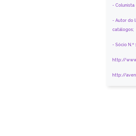
- Colunist
- Autor do 
catálogos;
- Sócio N.º
http://www
http://ave