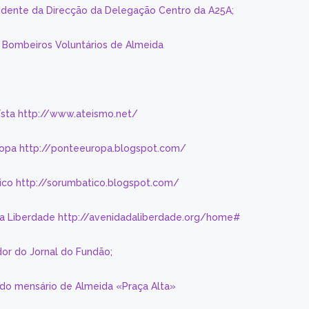
sidente da Direcção da Delegação Centro da A25A;
s Bombeiros Voluntários de Almeida
eísta http://www.ateismo.net/
ropa http://ponteeuropa.blogspot.com/
ico http://sorumbatico.blogspot.com/
da Liberdade http://avenidadaliberdade.org/home#
or do Jornal do Fundão;
 do mensário de Almeida «Praça Alta»