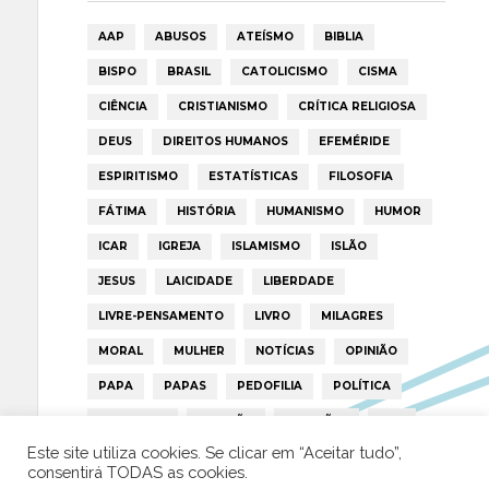
AAP
ABUSOS
ATEÍSMO
BIBLIA
BISPO
BRASIL
CATOLICISMO
CISMA
CIÊNCIA
CRISTIANISMO
CRÍTICA RELIGIOSA
DEUS
DIREITOS HUMANOS
EFEMÉRIDE
ESPIRITISMO
ESTATÍSTICAS
FILOSOFIA
FÁTIMA
HISTÓRIA
HUMANISMO
HUMOR
ICAR
IGREJA
ISLAMISMO
ISLÃO
JESUS
LAICIDADE
LIBERDADE
LIVRE-PENSAMENTO
LIVRO
MILAGRES
MORAL
MULHER
NOTÍCIAS
OPINIÃO
PAPA
PAPAS
PEDOFILIA
POLÍTICA
PORTUGAL
RELIGIÃO
RELIGIÕES
RTP
Este site utiliza cookies. Se clicar em “Aceitar tudo”,
TRUMP
VATICANO
consentirá TODAS as cookies.