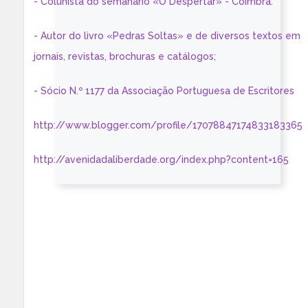
- Colunista do semanário «O Despertar» - Coimbra:
- Autor do livro «Pedras Soltas» e de diversos textos em
jornais, revistas, brochuras e catálogos;
- Sócio N.º 1177 da Associação Portuguesa de Escritores
http://www.blogger.com/profile/17078847174833183365
http://avenidadaliberdade.org/index.php?content=165