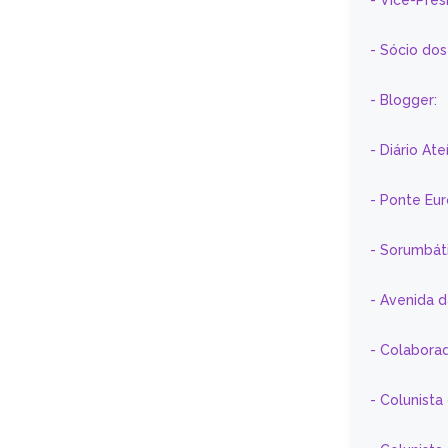
- Vice-Pre
- Sócio do
- Blogger:
- Diário At
- Ponte Eu
- Sorumbát
- Avenida 
- Colaborad
- Colunista