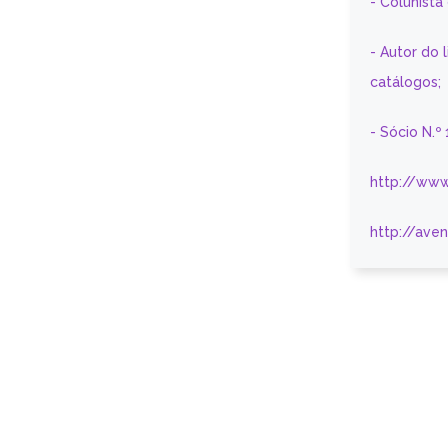
- Colunist
- Autor do 
catálogos;
- Sócio N.º
http://www
http://ave