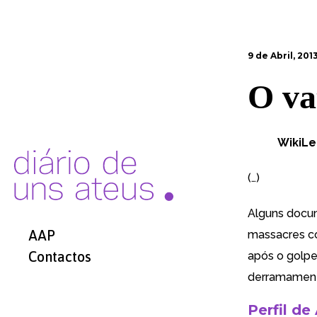
9 de Abril, 201
O va
WikiLe
(…)
Alguns docum
AAP
massacres co
Contactos
após o golpe
derramamento
Perfil de