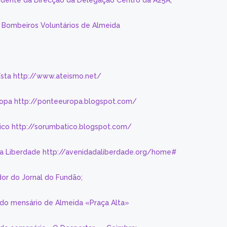
sidente da Direcção da Delegação Centro da A25A;
s Bombeiros Voluntários de Almeida
eísta http://www.ateismo.net/
ropa http://ponteeuropa.blogspot.com/
ico http://sorumbatico.blogspot.com/
da Liberdade http://avenidadaliberdade.org/home#
or do Jornal do Fundão;
 do mensário de Almeida «Praça Alta»