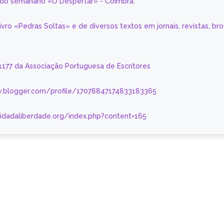
a do semanário «O Despertar» - Coimbra:
livro «Pedras Soltas» e de diversos textos em jornais, revistas, br
 1177 da Associação Portuguesa de Escritores
.blogger.com/profile/17078847174833183365
nidadaliberdade.org/index.php?content=165