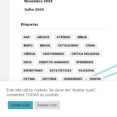
Novembro 2003
Julho 2003
Etiquetas
AAP
ABUSOS
ATEÍSMO
BIBLIA
BISPO
BRASIL
CATOLICISMO
CISMA
CIÊNCIA
CRISTIANISMO
CRÍTICA RELIGIOSA
DEUS
DIREITOS HUMANOS
EFEMÉRIDE
ESPIRITISMO
ESTATÍSTICAS
FILOSOFIA
FÁTIMA
HISTÓRIA
HUMANISMO
HUMOR
ICAR
IGREJA
ISLAMISMO
ISLÃO
Este site utiliza cookies. Se clicar em “Aceitar tudo”,
consentirá TODAS as cookies.
JESUS
LAICIDADE
LIBERDADE
LIVRE-PENSAMENTO
LIVRO
MILAGRES
Aceitar tudo
Rejeitar tudo
MORAL
MULHER
NOTÍCIAS
OPINIÃO