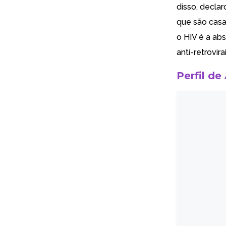
disso, decla
que são casa
o HIV é a abs
anti-retrovir
Perfil de