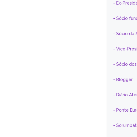
- Ex-Presid
- Sócio fun
- Sócio da 
- Vice-Pre
- Sócio do
- Blogger:
- Diário At
- Ponte Eu
- Sorumbát