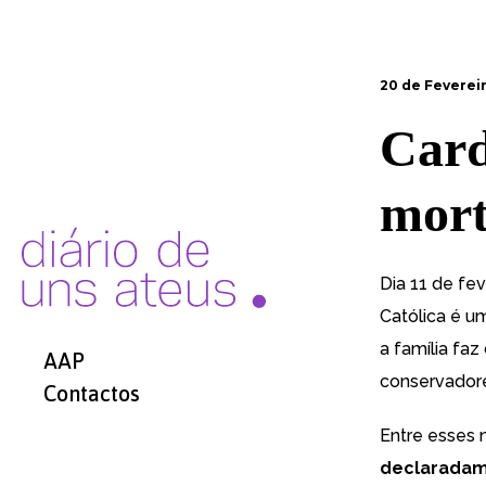
20 de Fevereir
Card
mort
Dia 11 de fev
Católica é 
a família fa
AAP
conservadore
Contactos
Entre esses 
declaradam