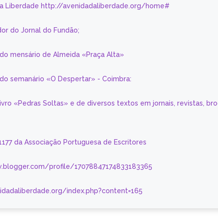
da Liberdade http://avenidadaliberdade.org/home#
or do Jornal do Fundão;
 do mensário de Almeida «Praça Alta»
a do semanário «O Despertar» - Coimbra:
livro «Pedras Soltas» e de diversos textos em jornais, revistas, br
 1177 da Associação Portuguesa de Escritores
.blogger.com/profile/17078847174833183365
nidadaliberdade.org/index.php?content=165