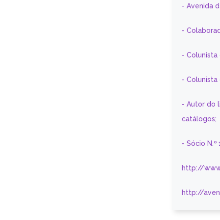
- Avenida 
- Colaborad
- Colunista
- Colunist
- Autor do 
catálogos;
- Sócio N.º
http://www
http://ave