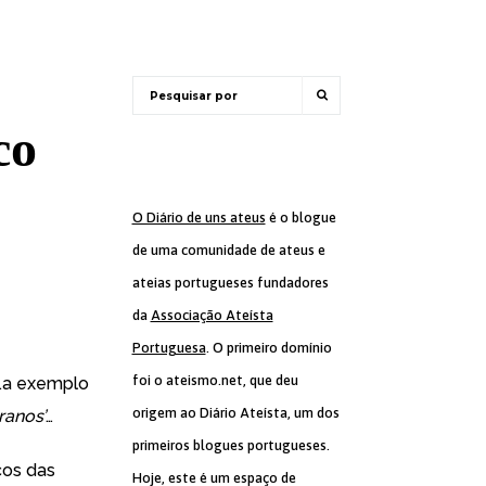
co
O Diário de uns ateus
é o blogue
de uma comunidade de ateus e
ateias portugueses fundadores
da
Associação Ateísta
Portuguesa
. O primeiro domínio
foi o ateismo.net, que deu
…a exemplo
origem ao Diário Ateísta, um dos
ranos’
…
primeiros blogues portugueses.
cos das
Hoje, este é um espaço de