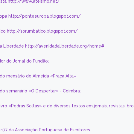
eísta http://www.ateismo.net/
ropa http://ponteeuropa.blogspot.com/
ico http://sorumbatico.blogspot.com/
da Liberdade http://avenidadaliberdade.org/home#
or do Jornal do Fundão;
 do mensário de Almeida «Praça Alta»
a do semanário «O Despertar» - Coimbra:
livro «Pedras Soltas» e de diversos textos em jornais, revistas, br
 1177 da Associação Portuguesa de Escritores