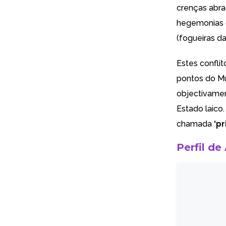
crenças abra
hegemonias q
(fogueiras da
Estes confli
pontos do Mu
objectivamen
Estado laico
chamada
‘p
Perfil de