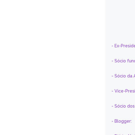
- Ex-Presid
- Sócio fun
- Sócio da 
- Vice-Pre
- Sócio do
- Blogger: