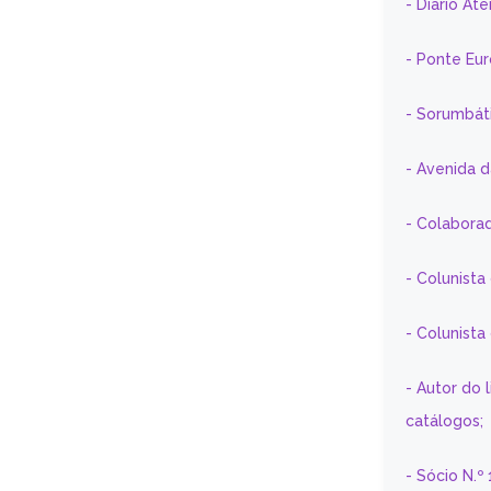
- Diário At
- Ponte Eu
- Sorumbát
- Avenida 
- Colaborad
- Colunista
- Colunist
- Autor do 
catálogos;
- Sócio N.º