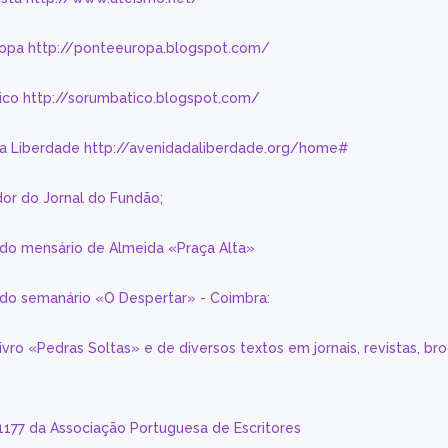
ropa http://ponteeuropa.blogspot.com/
ico http://sorumbatico.blogspot.com/
da Liberdade http://avenidadaliberdade.org/home#
or do Jornal do Fundão;
 do mensário de Almeida «Praça Alta»
a do semanário «O Despertar» - Coimbra:
livro «Pedras Soltas» e de diversos textos em jornais, revistas, br
 1177 da Associação Portuguesa de Escritores