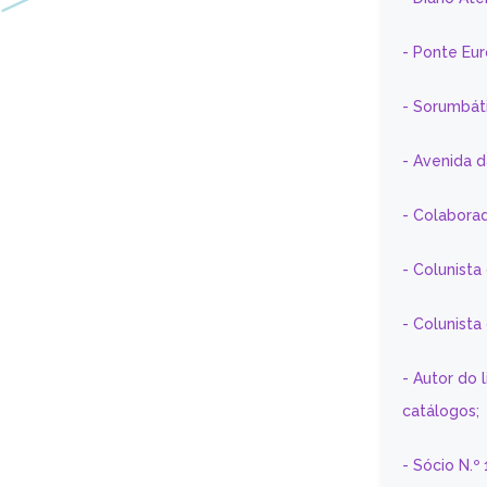
- Ponte Eu
- Sorumbát
- Avenida 
- Colaborad
- Colunista
- Colunist
- Autor do 
catálogos;
- Sócio N.º