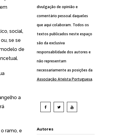
o em
divulgação de opinião e
comentário pessoal daqueles
que aqui colaboram. Todos os
co, social,
textos publicados neste espaço
 ou, se se
são da exclusiva
o modelo de
responsabilidade dos autores e
oncetual.
não representam
necessariamente as posições da
ua
Associação Ateísta Portuguesa
.
vangelho a
rá
Autores
 o ramo, e