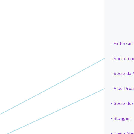
- Ex-Presid
- Sócio fun
- Sócio da 
- Vice-Pre
- Sócio do
- Blogger:
- Diário At