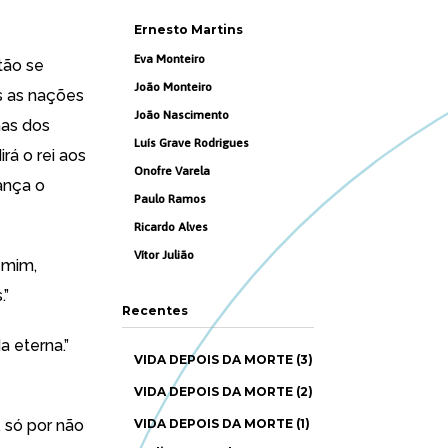
Ernesto Martins
Eva Monteiro
tão se
João Monteiro
s as nações
João Nascimento
has dos
Luís Grave Rodrigues
rá o rei aos
Onofre Varela
rança o
Paulo Ramos
Ricardo Alves
Vítor Julião
 mim,
.”
Recentes
a eterna.”
VIDA DEPOIS DA MORTE (3)
VIDA DEPOIS DA MORTE (2)
, só por não
VIDA DEPOIS DA MORTE (1)