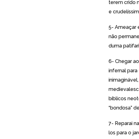
terem crido 
e crudelíssim
5- Ameaçar e
não permanece
duma patifar
6- Chegar ao 
infernal para
inimaginável,
medievalescas
bíblicos neo
“bondosa” de
7- Reparai na
los para o ja