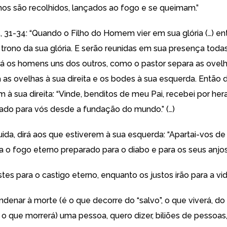
amos são recolhidos, lançados ao fogo e se queimam.”
5, 31-34: “Quando o Filho do Homem vier em sua glória (…) en
 trono da sua glória. E serão reunidas em sua presença toda
rá os homens uns dos outros, como o pastor separa as ovel
as ovelhas à sua direita e os bodes à sua esquerda. Então di
 à sua direita: “Vinde, benditos de meu Pai, recebei por he
ado para vós desde a fundação do mundo.” (…)
uida, dirá aos que estiverem à sua esquerda: “Apartai-vos de
a o fogo eterno preparado para o diabo e para os seus anjos
estes para o castigo eterno, enquanto os justos irão para a vid
ndenar à morte (é o que decorre do “salvo”, o que viverá, do
 o que morrerá) uma pessoa, quero dizer, biliões de pessoas