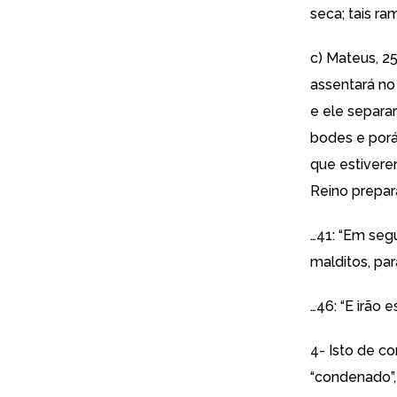
seca; tais r
c) Mateus, 2
assentará no
e ele separa
bodes e porá 
que estiverem
Reino prepar
…41: “Em seg
malditos, par
…46: “E irão 
4- Isto de co
“condenado”,