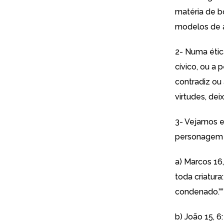
matéria de b
modelos de 
2- Numa ética
cívico, ou a 
contradiz ou
virtudes, dei
3- Vejamos e
personagem f
a) Marcos 16,
toda criatura
condenado.””
b) João 15, 