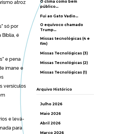
O clima como bem
arismo atroz
público…
Fui ao Gato Vadio…
O equívoco chamado
” só por
Trump…
Bíblia, é
Missas tecnológicas (4 e
fim)
Missas Tecnológicas (3)
os” e pena
Missas Tecnológicas (2)
ade imane e
Missas Tecnológicas (1)
es
s versículos
Arquivo Histórico
gem
Julho 2026
Maio 2026
ios e levá-
Abril 2026
a nada para
Março 2026