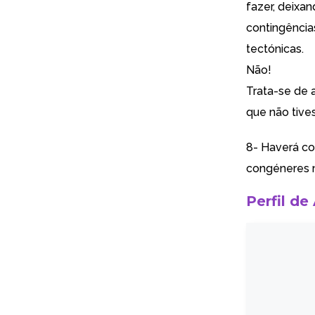
fazer, deixan
contingência
tectónicas.
Não!
Trata-se de 
que não tive
8- Haverá coi
congéneres 
Perfil de