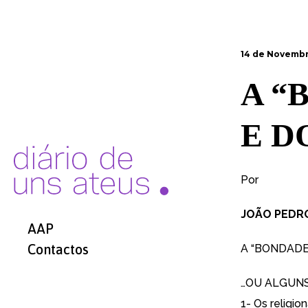
14 de Novembr
A “
E D
Por
JOÃO PEDR
AAP
Contactos
A “BONDADE
…OU ALGUNS
1- Os religi