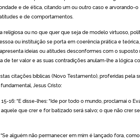
ondade e de ética, citando um ou outro caso e arvorando-
atitudes e de comportamentos.
 religiosa ou no que quer que seja de modelo virtuoso, políti
pessoa ou instituição se porta em coerência prática e teórica,
 apresenta ideias ou atitudes desconformes com o supost
xa de ter valor e as suas contradições anulam-lhe a lógica c
stas citações bíblicas (Novo Testamento), proferidas pela s
undamental, Jesus Cristo:
 15-16: “E disse-lhes: “Ide por todo o mundo, proclamai o E
: aquele que crer e for batizado será salvo; o que não crer se
6: “Se alguém não permanecer em mim é lançado fora, como