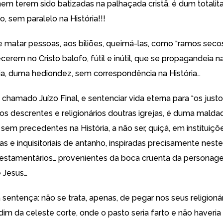
nem terem sido batizadas na palhaçada cristã, é dum totalit
o, sem paralelo na História!!!
 matar pessoas, aos biliões, queimá-las, como “ramos secos
rem no Cristo balofo, fútil e inútil, que se propagandeia na 
ia, duma hediondez, sem correspondência na História…
chamado Juízo Final, e sentenciar vida eterna para “os just
 os descrentes e religionários doutras igrejas, é duma mald
 sem precedentes na História, a não ser, quiçá, em instituiçõ
 e inquisitoriais de antanho, inspiradas precisamente neste
testamentários… provenientes da boca cruenta da persona
 Jesus…
 sentença: não se trata, apenas, de pegar nos seus religionár
rdim da celeste corte, onde o pasto seria farto e não haveri